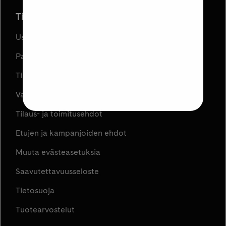
Tilaus ja toimitus
Usein kysyttyä
Palautukset
Tilauksen peruuttaminen
Varaa ja Nouda
Tilaus- ja toimitusehdot
Etujen ja kampanjoiden ehdot
Muuta evästeasetuksia
Saavutettavuusseloste
Tietosuoja
Tuotearvostelut