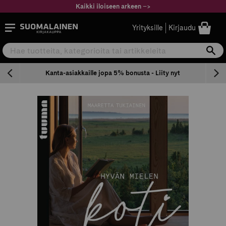
Siirry
Kaikki iloiseen arkeen
–
>
sisältöön
Suomalainen.com
Yrityksille
Kirjaudu
Hae tuotteita, kategorioita tai artikkeleita
Ha
n
Kanta-asiakkaille jopa 5% bonusta - Liity nyt