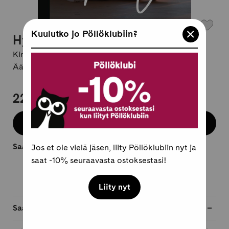
Kuulutko jo Pöllöklubiin?
Hyvän mielen koti
Kirjailija:
Maaretta Tukiainen
Äänikirja, suomi
22,95 €
Osta äänikirja
Saatavilla heti.
Jos et ole vielä jäsen, liity Pöllöklubiin nyt ja
saat -10% seuraavasta ostoksestasi!
Liity nyt
Saatavilla myös