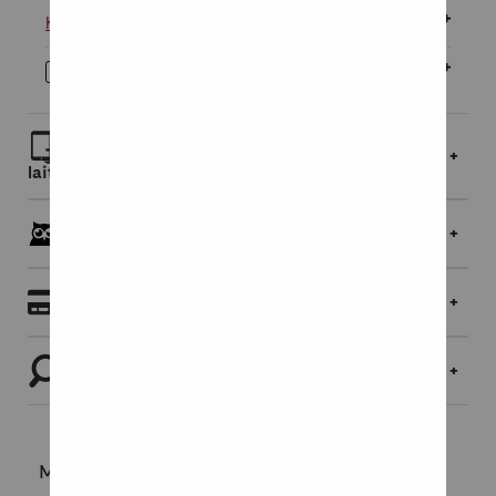
Kovakantinen
36,95 €
E-kirja
20,95 €
Lue linkin kautta selaimessa tai lataa
laitteellesi
Pöllöklubilaisille jopa 5 % bonusta
Maksaminen
Tutustu tuotteeseen
Mikä tekee kodista paikan, jossa voit hyvin?