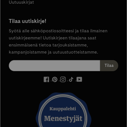
Uutuuskirjat
Tilaa uutiskirje!
Syötä alle sähköpostiosoitteesi ja tilaa ilmainen
uutiskirjeemme! Uutiskirjeen tilaajana saat
ensimmäisenä tietoa tarjouksistamme,
kampanjoistamme ja uutuustuotteistamme.
ulkoinen
ulkoinen
ulkoinen
ulkoinen
ulkoinen
palvelu,
palvelu,
palvelu,
palvelu,
palvelu,
avautuu
avautuu
avautuu
avautuu
avautuu
uuteen
uuteen
uuteen
uuteen
uuteen
välilehteen
välilehteen
välilehteen
välilehteen
välilehteen