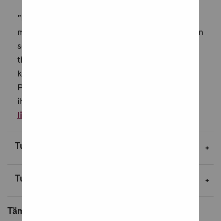
”Nyt sä ammut joko ittes, tai sitte sä ammut
mut”, Sepe käski sitä juippia ja mä näin, miten
se oli ihan kusessa. Totta kai Boarsin tyyppi
tiesi, että jos se ampuu Sepen tai edes
kohottaa asetta, niin mä ammun sen.
Pakkohan mun olisi ollut ampuu. Mä seisoin
ihan siinä vieressä nahkahanskat käsiss...
Lue
lisää
Tuotekuvaus
Tuotetiedot
Tämä tuote kuuluu tuoteryhmiin