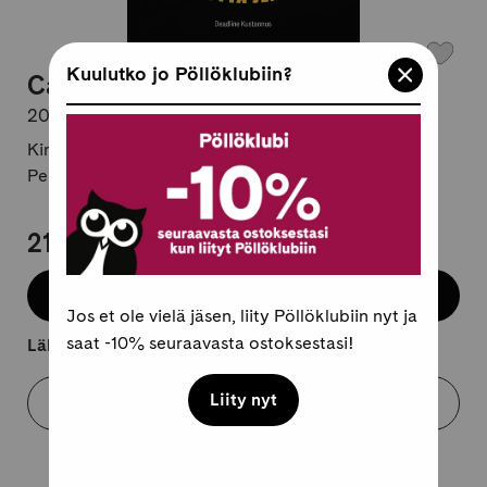
Kuulutko jo Pöllöklubiin?
Cannonball MC
20 vuotta jengissä
Kirjailija:
Torsti Korpela / Sami Lotila
Pehmeäkantinen, suomi
21,95 €
Lisää koriin
Jos et ole vielä jäsen, liity Pöllöklubiin nyt ja
saat -10% seuraavasta ostoksestasi!
Lähtee kuljetukseen 2-4 arkipäivässä.
Liity nyt
Varaa myymälästä