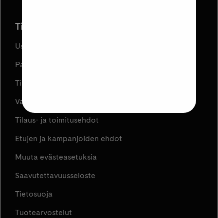
Tilaus ja toimitus
Usein kysyttyä
Palautukset
Tilauksen peruuttaminen
Varaa ja Nouda
Tilaus- ja toimitusehdot
Etujen ja kampanjoiden ehdot
Muuta evästeasetuksia
Saavutettavuusseloste
Tietosuoja
Tuotearvostelut