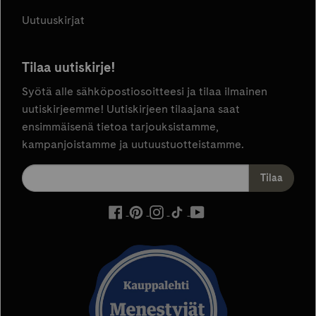
Uutuuskirjat
Tilaa uutiskirje!
Syötä alle sähköpostiosoitteesi ja tilaa ilmainen
uutiskirjeemme! Uutiskirjeen tilaajana saat
ensimmäisenä tietoa tarjouksistamme,
kampanjoistamme ja uutuustuotteistamme.
ulkoinen
ulkoinen
ulkoinen
ulkoinen
ulkoinen
palvelu,
palvelu,
palvelu,
palvelu,
palvelu,
avautuu
avautuu
avautuu
avautuu
avautuu
uuteen
uuteen
uuteen
uuteen
uuteen
välilehteen
välilehteen
välilehteen
välilehteen
välilehteen