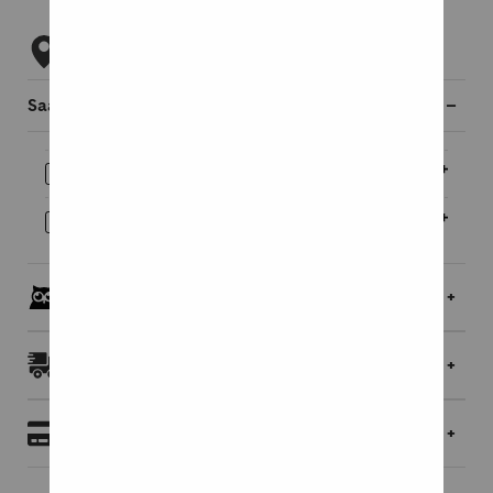
Tarkista myymäläsaatavuus
Saatavilla myös
E-kirja
16,95 €
Äänikirja
14,95 €
Pöllöklubilaisille jopa 5 % bonusta
Toimitukset ja palautukset
Maksaminen