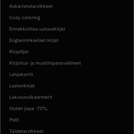
Askartelutarvikkeet
Cozy coloring
Ennakkotilaa uutuuskirjat
Englanninkieliset kirjat
Kirjailijat
Kirjoitus- ja muistiinpanovälineet
Lahjakortit
Lastenkirjat
Lukuvuosikalenterit
Outlet jopa -70%
Pelit
Taidetarvikkeet