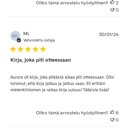
Oliko tämä arvostelu hyödyllinen?
2
0
Julk
ML
30/01/24
ML
Vahvistettu ostaja
Kirja, joka piti otteessaan
Aurora oli kirja, joka pitkästä aikaa piti otteessaan. Olisi
toivonut, että kirja jatkuu ja jatkuu vaan. Eli erittäin
mielenkiintoinen ja raikas kirja uutuus! Tällaista lisää!
Oliko tämä arvostelu hyödyllinen?
6
0