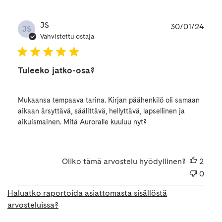
Julk
JS
30/01/24
JS
Vahvistettu ostaja
Tuleeko jatko-osa?
Mukaansa tempaava tarina. Kirjan päähenkilö oli samaan
aikaan ärsyttävä, säälittävä, hellyttävä, lapsellinen ja
aikuismainen. Mitä Auroralle kuuluu nyt?
Oliko tämä arvostelu hyödyllinen?
2
0
Haluatko raportoida asiattomasta sisällöstä
arvosteluissa?