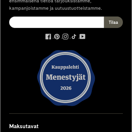
ensimmäisenä tietoa tarjouksistamme,
kampanjoistamme ja uutuustuotteistamme.
ulkoinen
ulkoinen
ulkoinen
ulkoinen
ulkoinen
palvelu,
palvelu,
palvelu,
palvelu,
palvelu,
avautuu
avautuu
avautuu
avautuu
avautuu
uuteen
uuteen
uuteen
uuteen
uuteen
välilehteen
välilehteen
välilehteen
välilehteen
välilehteen
Maksutavat