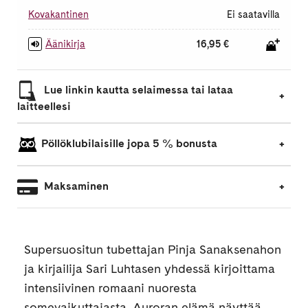
Kovakantinen
Ei saatavilla
Äänikirja
16,95 €
Lue linkin kautta selaimessa tai lataa
laitteellesi
Pöllöklubilaisille jopa 5 % bonusta
Maksaminen
Supersuositun tubettajan Pinja Sanaksenahon
ja kirjailija Sari Luhtasen yhdessä kirjoittama
intensiivinen romaani nuoresta
somevaikuttajasta. Auroran elämä näyttää