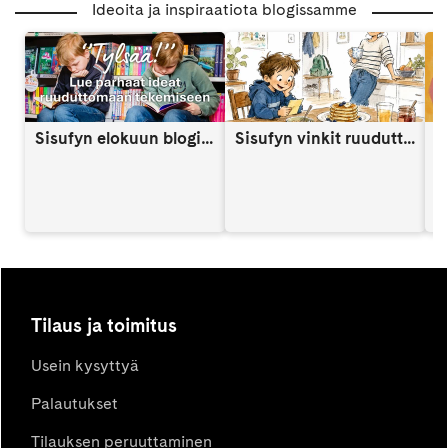
Ideoita ja inspiraatiota blogissamme
Sisufyn elokuun blogi: Näin vahvistat lapsen itsetuntoa someaikana
Sisufyn vinkit ruuduttomaan päivään: Vinkki 9
A
Tilaus ja toimitus
Usein kysyttyä
Palautukset
Tilauksen peruuttaminen