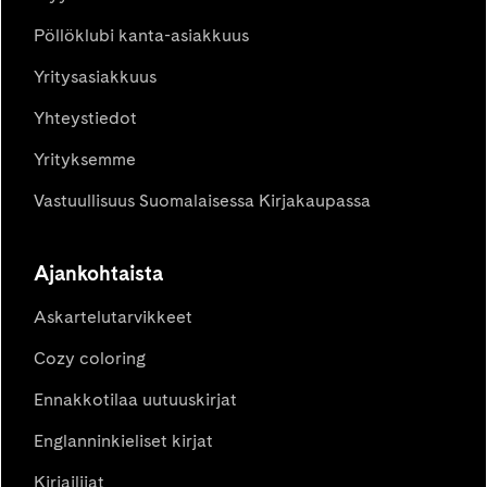
Pöllöklubi kanta-asiakkuus
Yritysasiakkuus
Yhteystiedot
Yrityksemme
Vastuullisuus Suomalaisessa Kirjakaupassa
Ajankohtaista
Askartelutarvikkeet
Cozy coloring
Ennakkotilaa uutuuskirjat
Englanninkieliset kirjat
Kirjailijat