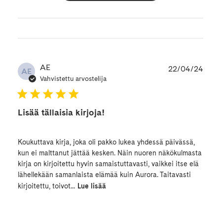
Julk
AE
22/04/24
AE
Vahvistettu arvostelija
Lisää tällaisia kirjoja!
Koukuttava kirja, joka oli pakko lukea yhdessä päivässä,
kun ei malttanut jättää kesken. Näin nuoren näkökulmasta
kirja on kirjoitettu hyvin samaistuttavasti, vaikkei itse elä
lähellekään samanlaista elämää kuin Aurora. Taitavasti
kirjoitettu, toivot...
Lue lisää