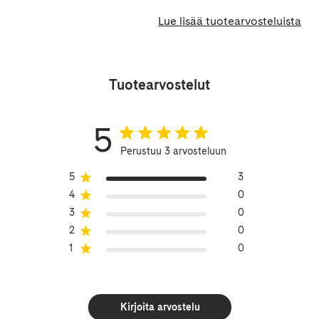
Lue lisää tuotearvosteluista
Tuotearvostelut
5
Perustuu 3 arvosteluun
5
3
4
0
3
0
2
0
1
0
Kirjoita arvostelu