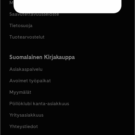
Muuta evästeasetuksia
Saavutettavuusseloste
Tietosuoja
Tuotearvostelut
Suomalainen Kirjakauppa
Asiakaspalvelu
Avoimet työpaikat
Myymälät
Pöllöklubi kanta-asiakkuus
Yritysasiakkuus
Yhteystiedot