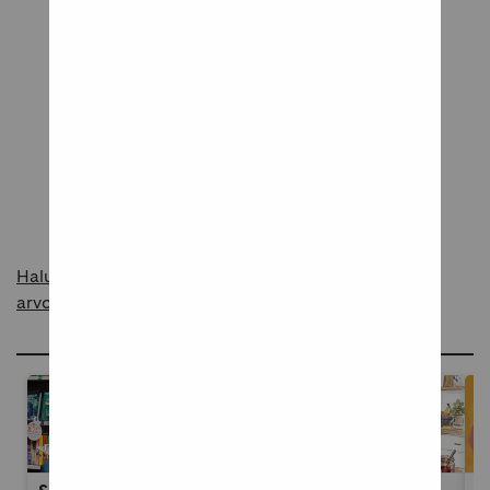
Tuote odottaa ensimmäistä arvostelua
Kerro meille mielipiteesi tuotteesta!
Kirjoita arvostelu
Haluatko raportoida asiattomasta sisällöstä
arvosteluissa?
Ideoita ja inspiraatiota blogissamme