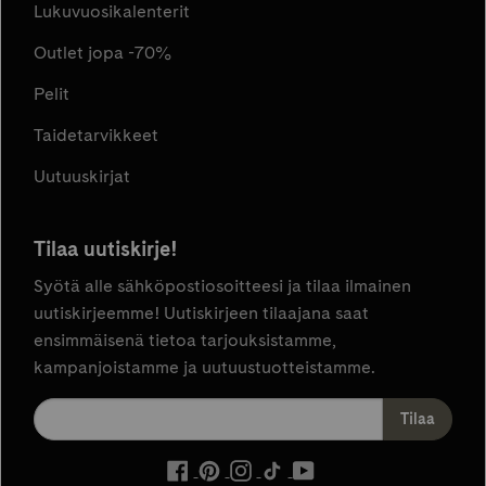
Lukuvuosikalenterit
Outlet jopa -70%
Pelit
Taidetarvikkeet
Uutuuskirjat
Tilaa uutiskirje!
Syötä alle sähköpostiosoitteesi ja tilaa ilmainen
uutiskirjeemme! Uutiskirjeen tilaajana saat
ensimmäisenä tietoa tarjouksistamme,
kampanjoistamme ja uutuustuotteistamme.
ulkoinen
ulkoinen
ulkoinen
ulkoinen
ulkoinen