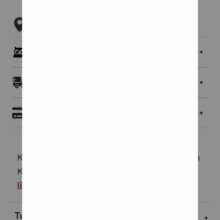
Tarkista myymäläsaatavuus
Pöllöklubilaisille jopa 5 % bonusta
Toimitukset ja palautukset
Maksaminen
Klassinen pyöreä aurinkolasimalli Madison on
Komonon suosituimpia unisex-malleja.
Lue
lisää
Tuotekuvaus