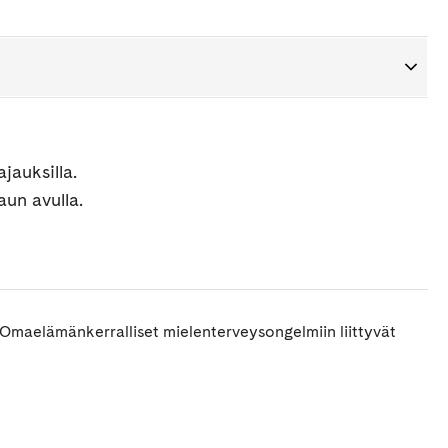
jauksilla.
aun avulla.
. Omaelämänkerralliset mielenterveysongelmiin liittyvät