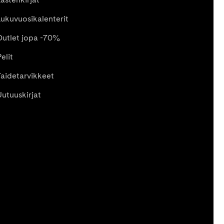
Lukuvuosikalenterit
Outlet jopa -70%
elit
Taidetarvikkeet
Uutuuskirjat