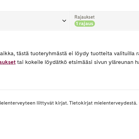
Rajaukset
1 rajaus
ikka, tästä tuoteryhmästä ei löydy tuotteita valituilla ra
jaukset
tai kokeile löydätkö etsimääsi sivun yläreunan h
elenterveyteen liittyvät kirjat. Tietokirjat mielenterveydestä