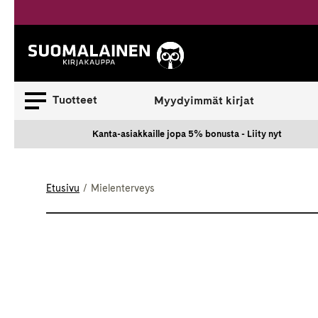
Siirry
sisältöön
Suomalainen.
Tuotteet
Myydyimmät kirjat
Kanta-asiakkaille jopa 5% bonusta - Liity nyt
Etusivu
Mielenterveys