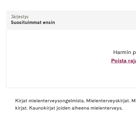
Järjestys
Suosituimmat ensin
Harmin pa
Poista ra
Kirjat mielenterveysongelmista. Mielenterveyskirjat. Mi
kirjat. Kaunokirjat joiden aiheena mielenterveys.