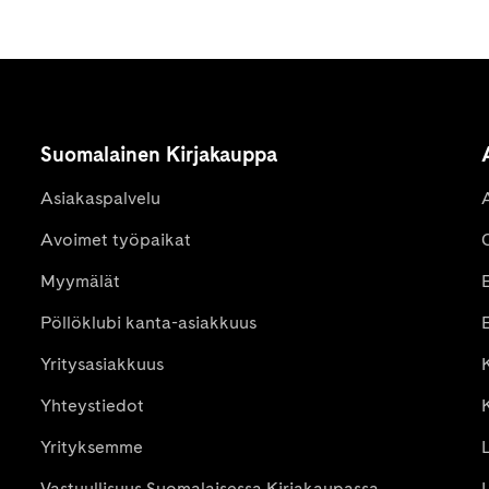
Suomalainen Kirjakauppa
Asiakaspalvelu
Avoimet työpaikat
Myymälät
Pöllöklubi kanta-asiakkuus
E
Yritysasiakkuus
K
Yhteystiedot
Yrityksemme
Vastuullisuus Suomalaisessa Kirjakaupassa