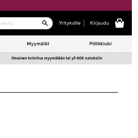
Hae
Yrityksille
Kirjaudu
Myymälät
Pöllöklubi
Ilmainen toimitus myymälään tai yli 60€ ostoksiin