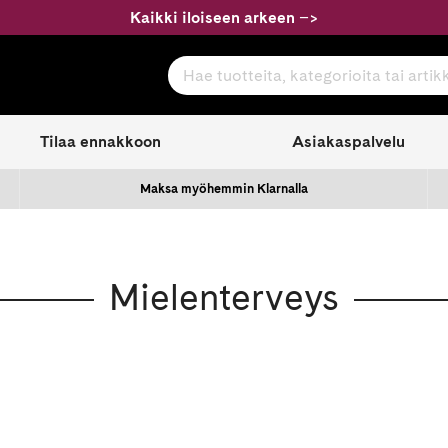
Kaikki iloiseen arkeen
–
>
Hae tuotteita, kategorioita tai artikkeleita
com
Tilaa ennakkoon
Asiakaspalvelu
Maksa myöhemmin Klarnalla
Mielenterveys