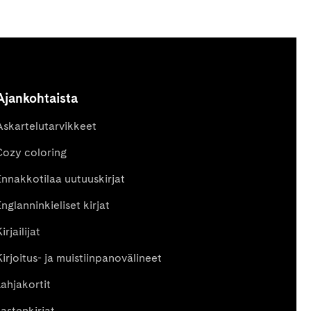
Ajankohtaista
Askartelutarvikkeet
Cozy coloring
Ennakkotilaa uutuuskirjat
nglanninkieliset kirjat
irjailijat
Kirjoitus- ja muistiinpanovälineet
Lahjakortit
Lastenkirjat