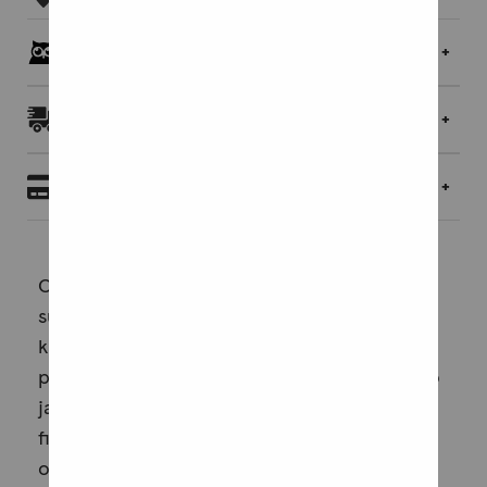
Pöllöklubilaisille jopa 5 % bonusta
Toimitukset ja palautukset
Maksaminen
Oikeuspsykiatria on alan ensimmäinen
suomenkielinen oppikirja. Kirjassa kuvataan
kattavasti oikeuspsykiatrinen
palvelujärjestelmä, alaa ohjaava lainsäädäntö
ja hallintomenettely sekä aiheeseen liittyvät
filosofiset kysymykset. Laaja kliinisen
oikeuspsykiatrian osuus käsittelee rikollisen