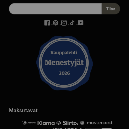
ulkoinen
ulkoinen
ulkoinen
ulkoinen
ulkoinen
palvelu,
palvelu,
palvelu,
palvelu,
palvelu,
avautuu
avautuu
avautuu
avautuu
avautuu
uuteen
uuteen
uuteen
uuteen
uuteen
välilehteen
välilehteen
välilehteen
välilehteen
välilehteen
Maksutavat