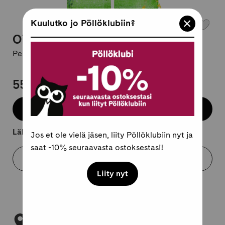
Kuulutko jo Pöllöklubiin?
Oikeuspsykiatria
Pehmeäkantinen, suomi
55,95 €
Lisää koriin
Lähtee kuljetukseen 2-4 arkipäivässä.
Jos et ole vielä jäsen, liity Pöllöklubiin nyt ja
saat -10% seuraavasta ostoksestasi!
Varaa myymälästä
Liity nyt
Tarkista myymäläsaatavuus