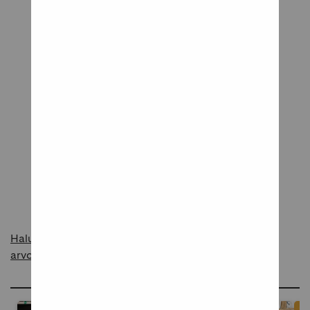
Tuotearvostelut
Tuote odottaa ensimmäistä arvostelua
Kerro meille mielipiteesi tuotteesta!
Kirjoita arvostelu
Haluatko raportoida asiattomasta sisällöstä
arvosteluissa?
Ideoita ja inspiraatiota blogissamme