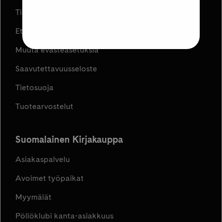
Tilaus- ja toimitusehdot
Etujen ja kampanjoiden ehdot
Muuta evästeasetuksia
Saavutettavuusseloste
Tietosuoja
Tuotearvostelut
Suomalainen Kirjakauppa
Asiakaspalvelu
Avoimet työpaikat
Myymälät
Pöllöklubi kanta-asiakkuus