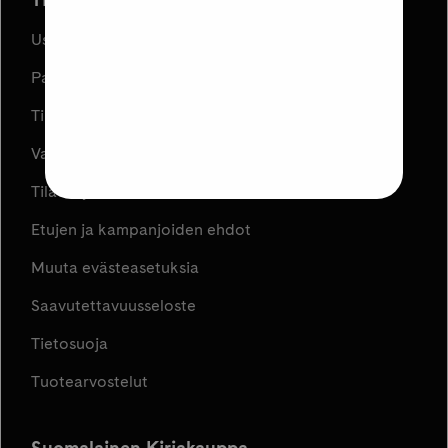
Usein kysyttyä
Palautukset
Tilauksen peruuttaminen
Varaa ja Nouda
Tilaus- ja toimitusehdot
Etujen ja kampanjoiden ehdot
Muuta evästeasetuksia
Saavutettavuusseloste
Tietosuoja
Tuotearvostelut