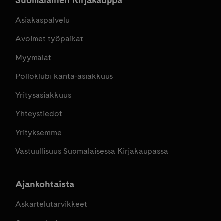
Suomalainen Kirjakauppa
Asiakaspalvelu
Avoimet työpaikat
Myymälät
Pöllöklubi kanta-asiakkuus
Yritysasiakkuus
Yhteystiedot
Yrityksemme
Vastuullisuus Suomalaisessa Kirjakaupassa
Ajankohtaista
Askartelutarvikkeet