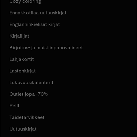
Cozy coloring
Ennakkotilaa uutuuskirjat
Englanninkieliset kirjat
Kirjailijat
Kirjoitus- ja muistiinpanovälineet
Lahjakortit
Lastenkirjat
Lukuvuosikalenterit
Outlet jopa -70%
Pelit
Taidetarvikkeet
Uutuuskirjat