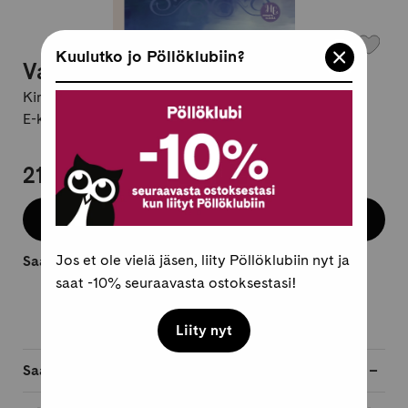
Kuulutko jo Pöllöklubiin?
Varmistelusta vapauteen
Kirjailija:
Marika Rosenborg
E-kirja, suomi
21,95 €
Osta e-kirja
Jos et ole vielä jäsen, liity Pöllöklubiin nyt ja
Saatavilla heti.
saat -10% seuraavasta ostoksestasi!
Liity nyt
Saatavilla myös