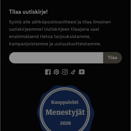
Tilaa uutiskirje!
Syötä alle sähköpostiosoitteesi ja tilaa ilmainen
uutiskirjeemme! Uutiskirjeen tilaajana saat
ensimmäisenä tietoa tarjouksistamme,
kampanjoistamme ja uutuustuotteistamme.
ulkoinen
ulkoinen
ulkoinen
ulkoinen
ulkoinen
palvelu,
palvelu,
palvelu,
palvelu,
palvelu,
avautuu
avautuu
avautuu
avautuu
avautuu
uuteen
uuteen
uuteen
uuteen
uuteen
välilehteen
välilehteen
välilehteen
välilehteen
välilehteen