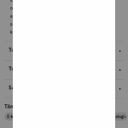
oletko ylivastuullinen tai yritätkö helpottaa
ahdistusta välttelemällä asioita? Tällainen
sisäisen ja ulkoisen maailman kontrollointi
kumpuaa...
Lue lisää
Tuotekuvaus
Tuotetiedot
Saavutettavuustiedot
Tämä tuote kuuluu tuoteryhmiin
E-kirjat
E-kirjat ja äänikirjat
E-kirjat populääripsykologia