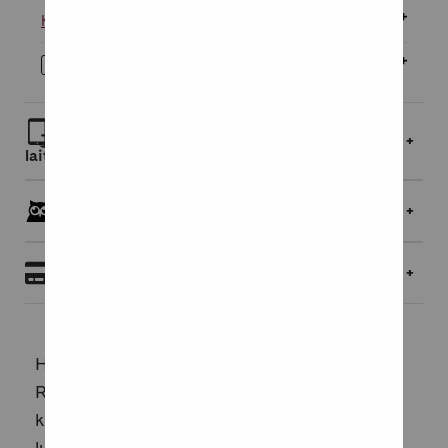
Kovakantinen
28,95 €
Äänikirja
21,95 €
Lue linkin kautta selaimessa tai lataa
laitteellesi
Pöllöklubilaisille jopa 5 % bonusta
Maksaminen
Hellitä henkinen mailanpuristusMarika
Rosenborgin Varmistelusta vapauteen antaa
keinoja kontrolloimisen tarpeesta
luopumiseen.Tavoitteletko täydellisyyttä,