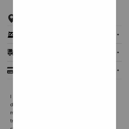
Tarkista myymäläsaatavuus
Pöllöklubilaisille jopa 5 % bonusta
Toimitukset ja palautukset
Maksaminen
I kylande vindar och mörka vinternätter kan
du drömma dig bort till forntida dagar och
möta kärlek lika mjuk som nyfallen snö. Där
troll väntar i sina berg och väsen befolkar
skogar. I en tid då sagor och myter blir