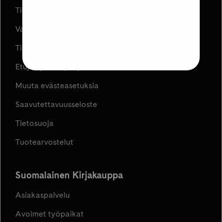
Tilauksen peruuttaminen
Varaa ja Nouda
Tilaus- ja toimitusehdot
Etujen ja kampanjoiden ehdot
Muuta evästeasetuksia
Saavutettavuusseloste
Tietosuoja
Tuotearvostelut
Suomalainen Kirjakauppa
Asiakaspalvelu
Avoimet työpaikat