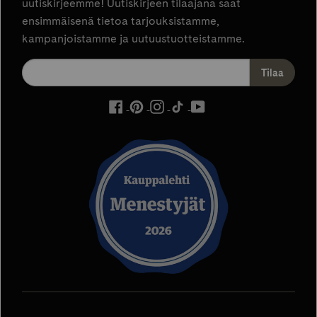
uutiskirjeemme! Uutiskirjeen tilaajana saat
ensimmäisenä tietoa tarjouksistamme,
kampanjoistamme ja uutuustuotteistamme.
ulkoinen
ulkoinen
ulkoinen
ulkoinen
ulkoinen
palvelu,
palvelu,
palvelu,
palvelu,
palvelu,
avautuu
avautuu
avautuu
avautuu
avautuu
uuteen
uuteen
uuteen
uuteen
uuteen
välilehteen
välilehteen
välilehteen
välilehteen
välilehteen