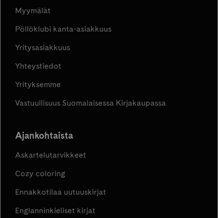
Myymälät
Pöllöklubi kanta-asiakkuus
Yritysasiakkuus
Yhteystiedot
Yrityksemme
Vastuullisuus Suomalaisessa Kirjakaupassa
Ajankohtaista
Askartelutarvikkeet
Cozy coloring
Ennakkotilaa uutuuskirjat
Englanninkieliset kirjat