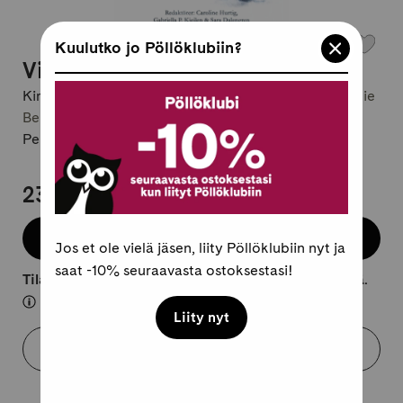
Kuulutko jo Pöllöklubiin?
Vintergnista
Kirjailija:
Sara Dalengren / Gabriella P. Kjeilen / Emelie
Beijer / N/A
Pehmeäkantinen, ruotsi
23,95 €
Lisää koriin
Jos et ole vielä jäsen, liity Pöllöklubiin nyt ja
saat -10% seuraavasta ostoksestasi!
Tilaustuote, lähtee kuljetukseen 10-25 arkipäivässä.
Liity nyt
Varaa myymälästä