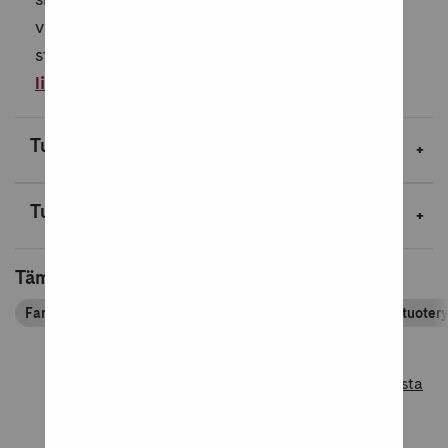
verklighet under frostklädda granar och en
stjärnklar himmel. Vintergnista är Ser...
Lue
lisää
Tuotekuvaus
Tuotetiedot
Tämä tuote kuuluu tuoteryhmiin
Fantasiakirjallisuus
Kaunokirjallisuus
Kirjapassin tuoter
Lue lisää tuotearvosteluista