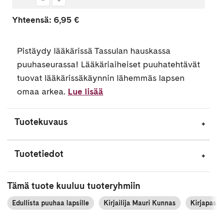
-
+
lääkärikirja
Yhteensä:
6,95 €
Pistäydy lääkärissä Tassulan hauskassa
puuhaseurassa! Lääkäriaiheiset puuhatehtävät
tuovat lääkärissäkäynnin lähemmäs lapsen
omaa arkea.
Lue lisää
Tuotekuvaus
Tuotetiedot
Tämä tuote kuuluu tuoteryhmiin
Edullista puuhaa lapsille
Kirjailija Mauri Kunnas
Kirjapas