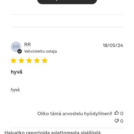
Julk
RR
18/05/24
RR
Vahvistettu ostaja
hyvä
hyvä
Oliko tämä arvostelu hyödyllinen?
0
0
Haluatko raportoida asiattomasta sisällöstä