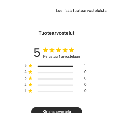
Lue lisää tuotearvosteluista
Tuotearvostelut
5
Perustuu 1 arvosteluun
5
1
4
0
3
0
2
0
1
0
Kirjoita arvostelu