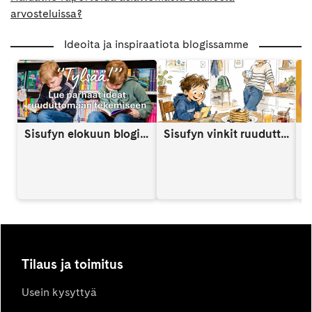
arvosteluissa?
Ideoita ja inspiraatiota blogissamme
Sisufyn elokuun blogi: Näin vahvistat lapsen itsetuntoa someaikana
Sisufyn vinkit ruuduttomaan päivään: Vinkki 9
A
Tilaus ja toimitus
Usein kysyttyä