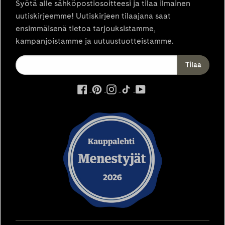
Syötä alle sähköpostiosoitteesi ja tilaa ilmainen
uutiskirjeemme! Uutiskirjeen tilaajana saat
ensimmäisenä tietoa tarjouksistamme,
kampanjoistamme ja uutuustuotteistamme.
ulkoinen
ulkoinen
ulkoinen
ulkoinen
ulkoinen
palvelu,
palvelu,
palvelu,
palvelu,
palvelu,
avautuu
avautuu
avautuu
avautuu
avautuu
uuteen
uuteen
uuteen
uuteen
uuteen
välilehteen
välilehteen
välilehteen
välilehteen
välilehteen