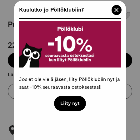
Kuulutko jo Pöllöklubiin?
Pussukka Library Books Cavallini
22,95 €
Lisää koriin
Lähtee kuljetukseen 2-4 arkipäivässä.
Jos et ole vielä jäsen, liity Pöllöklubiin nyt ja
saat -10% seuraavasta ostoksestasi!
Varaa myymälästä
Liity nyt
Tarkista myymäläsaatavuus