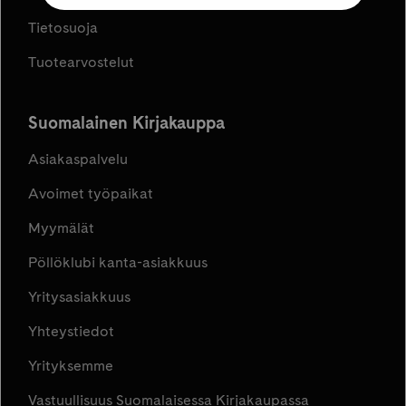
Tietosuoja
Tuotearvostelut
Suomalainen Kirjakauppa
Asiakaspalvelu
Avoimet työpaikat
Myymälät
Pöllöklubi kanta-asiakkuus
Yritysasiakkuus
Yhteystiedot
Yrityksemme
Vastuullisuus Suomalaisessa Kirjakaupassa