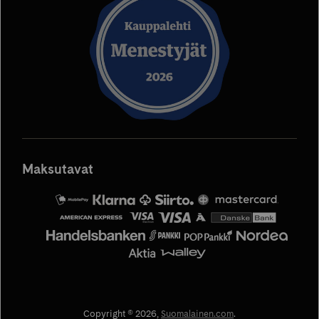
uuteen
uuteen
uuteen
uuteen
uuteen
välilehteen
välilehteen
välilehteen
välilehteen
välilehteen
Maksutavat
MobilePay
Säästöpankki
Siirto
OP
Mastercard
Copyright © 2026,
Suomalainen.com
.