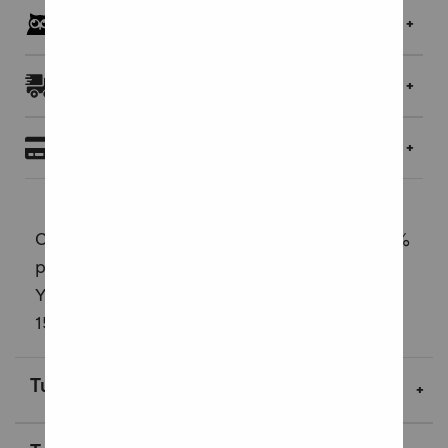
Pöllöklubilaisille jopa 5 % bonusta
Toimitukset ja palautukset
Maksaminen
Cavallinin kankainen vetoketjupussukka 100%
puuvillaa. Pussukassa on nahkainen vedin,
YKK vetoketju ja tumma vuori. Koko
150x220mm, pohja 70mm.
Lue lisää
Tuotekuvaus