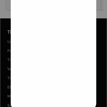
Tilaus ja toimitus
Usein kysyttyä
Palautukset
Tilauksen peruuttaminen
Varaa ja Nouda
Tilaus- ja toimitusehdot
Etujen ja kampanjoiden ehdot
Muuta evästeasetuksia
Saavutettavuusseloste