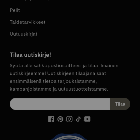
Pelit
Taidetarvikkeet
Uutuuskirjat
Tilaa uutiskirje!
Syötä alle sähköpostiosoitteesi ja tilaa ilmainen
uutiskirjeemme! Uutiskirjeen tilaajana saat
ensimmäisenä tietoa tarjouksistamme,
kampanjoistamme ja uutuustuotteistamme.
ulkoinen
ulkoinen
ulkoinen
ulkoinen
ulkoinen
palvelu,
palvelu,
palvelu,
palvelu,
palvelu,
avautuu
avautuu
avautuu
avautuu
avautuu