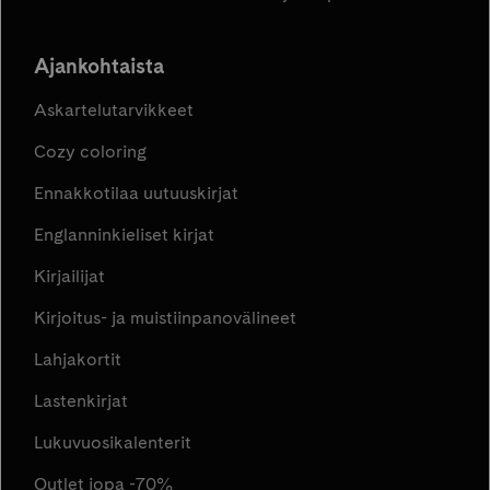
Ajankohtaista
Askartelutarvikkeet
Cozy coloring
Ennakkotilaa uutuuskirjat
Englanninkieliset kirjat
Kirjailijat
Kirjoitus- ja muistiinpanovälineet
Lahjakortit
Lastenkirjat
Lukuvuosikalenterit
Outlet jopa -70%