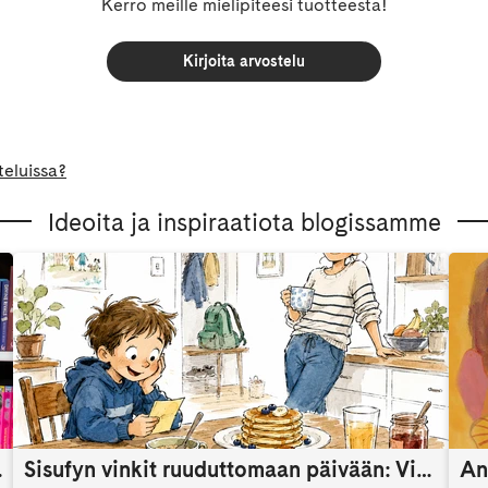
Kerro meille mielipiteesi tuotteesta!
Kirjoita arvostelu
teluissa?
Ideoita ja inspiraatiota blogissamme
someaikana
Sisufyn vinkit ruuduttomaan päivään: Vinkki 9
An