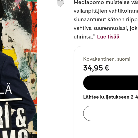
Mediapomo muistelee värik
vallanpitäjien vahtikoirana
siunaantunut käteen riipp
vahtiva suurennuslasi, jok
uhrinsa.”
Lue lisää
Kovakantinen, suomi
34,95 €
Lähtee kuljetukseen 2-4