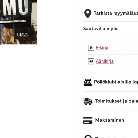
Tarkista myymäläs
Saatavilla myös
E-kirja
Äänikirja
Pöllöklubilaisille 
Toimitukset ja pal
Maksaminen