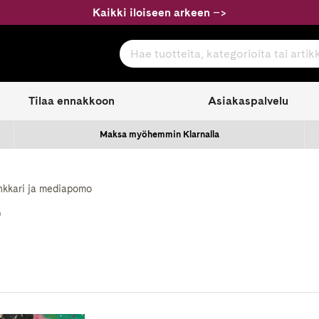
Kaikki iloiseen arkeen
–
>
Hae tuotteita, kategorioita tai artikkeleita
com
Tilaa ennakkoon
Asiakaspalvelu
Maksa myöhemmin Klarnalla
nkkari ja mediapomo
o