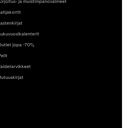
Kirjoitus- ja muistiinpanovälineet
Lahjakortit
Lastenkirjat
Lukuvuosikalenterit
Outlet jopa -70%
elit
Taidetarvikkeet
Uutuuskirjat