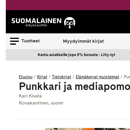
Siirry
sisältöön
Suomalainen.
Tuotteet
Myydyimmät kirjat
Kanta-asiakkaille jopa 5% bonusta - Liity nyt
Etusivu
Kirjat
Tietokirjat
Elämäkerrat muistelmat
Pu
Punkkari ja mediapom
Kari Kivelä
Kovakantinen, suomi