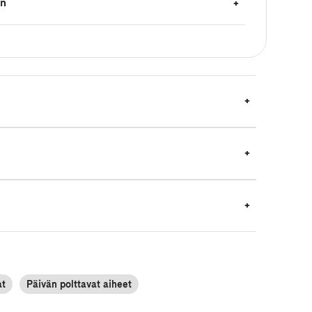
en
at
Päivän polttavat aiheet