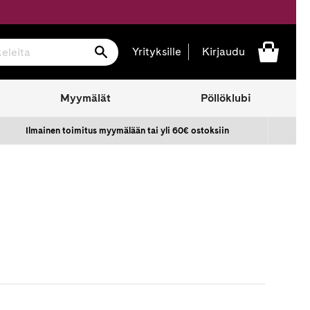
Hae
Yrityksille
Kirjaudu
Myymälät
Pöllöklubi
Ilmainen toimitus myymälään tai yli 60€ ostoksiin