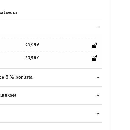
aatavuus
20,95 €
20,95 €
jopa 5 % bonusta
autukset