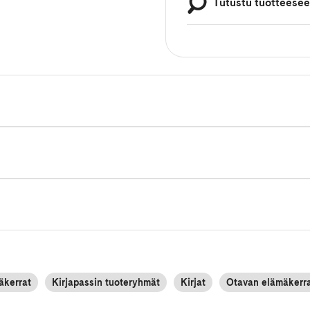
Tutustu tuotteese
äkerrat
Kirjapassin tuoteryhmät
Kirjat
Otavan elämäkerr