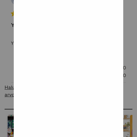
Vahvistettu ostaja
Yllättävän hyvä kirja
Yllättävän hyvä kirja
Oliko tämä arvostelu hyödyllinen?
0
0
Haluatko raportoida asiattomasta sisällöstä
arvosteluissa?
Ideoita ja inspiraatiota blogissamme