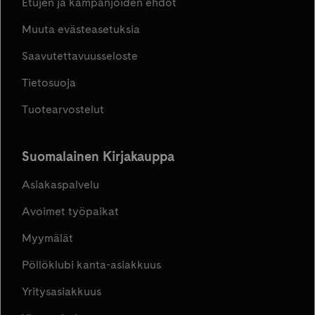
Etujen ja kampanjoiden ehdot
Muuta evästeasetuksia
Saavutettavuusseloste
Tietosuoja
Tuotearvostelut
Suomalainen Kirjakauppa
Asiakaspalvelu
Avoimet työpaikat
Myymälät
Pöllöklubi kanta-asiakkuus
Yritysasiakkuus