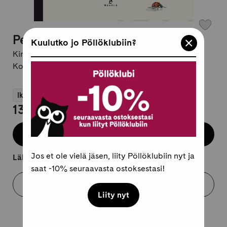
Perhoskirja
Kuulutko jo Pöllöklubiin?
Kirjailija:
Stefan Casta / Emma Tinnert
Kovakantinen, suomi
Ikäsuositus 6+
13,95 €
Lisää koriin
Jos et ole vielä jäsen, liity Pöllöklubiin nyt ja
Lähtee kuljetukseen 2-4 arkipäivässä.
saat -10% seuraavasta ostoksestasi!
Varaa myymälästä
Liity nyt