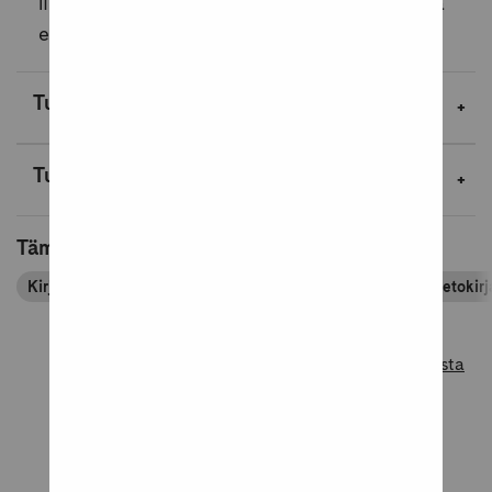
liidetään perhosen fantastiseen maailmaan ja
esitellään Suomen tavalli...
Lue lisää
Tuotekuvaus
Tuotetiedot
Tämä tuote kuuluu tuoteryhmiin
Kirjapassin tuoteryhmät
Kirjat
Lasten ja nuorten tietokirj
Lue lisää tuotearvosteluista
Tuotearvostelut