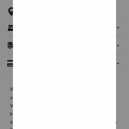
Tarkista myymäläsaatavuus
Pöllöklubilaisille jopa 5 % bonusta
Toimitukset ja palautukset
Maksaminen
Perhosia on ollut maapallolla 200 miljoonaa
vuotta – tuhat kertaa kauemmin kuin ihmisiä.
Vapaina lentävät, kauniit perhoset tuntuvat
kuin muistuttavan meille, että maailmassa on
sittenkin jotakin paratiisimaista.Tässä kirjassa