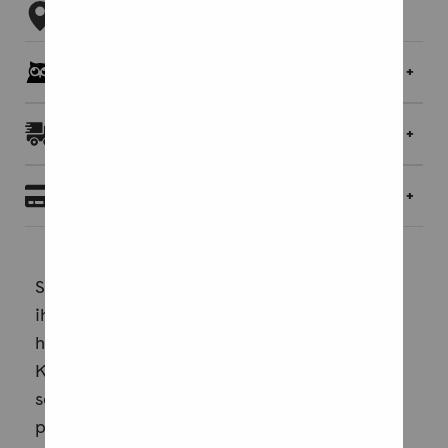
Tarkista myymäläsaatavuus
Pöllöklubilaisille jopa 5 % bonusta
Toimitukset ja palautukset
Maksaminen
Seksuaalinen hyvinvointi on olennainen osa
ihmisen terveyttä, elämänlaatua ja
hyvinvointia kaikissa elämän vaiheissa.
Kuitenkin monet kristityt kipuilevat
seksuaalisuuden alueella. Moni on opetettu
pienestä pitäen häpeämään, varomaan ja