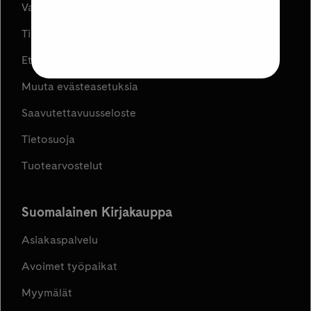
Varaa ja Nouda
Tilaus- ja toimitusehdot
Etujen ja kampanjoiden ehdot
Muuta evästeasetuksia
Saavutettavuusseloste
Tietosuoja
Tuotearvostelut
Suomalainen Kirjakauppa
Asiakaspalvelu
Avoimet työpaikat
Myymälät