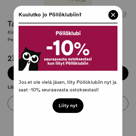
Kuulutko jo Pöllöklubiin?
Taivaallisen hyvää seksiä
Kirjailija:
Pia Rendic
Pehmeäkantinen, suomi
23,95 €
Lisää koriin
Jos et ole vielä jäsen, liity Pöllöklubiin nyt ja
Lähtee kuljetukseen 2-4 arkipäivässä.
saat -10% seuraavasta ostoksestasi!
Varaa myymälästä
Liity nyt