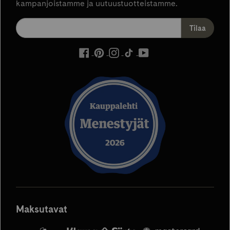
kampanjoistamme ja uutuustuotteistamme.
ulkoinen
ulkoinen
ulkoinen
ulkoinen
ulkoinen
palvelu,
palvelu,
palvelu,
palvelu,
palvelu,
avautuu
avautuu
avautuu
avautuu
avautuu
uuteen
uuteen
uuteen
uuteen
uuteen
välilehteen
välilehteen
välilehteen
välilehteen
välilehteen
Maksutavat