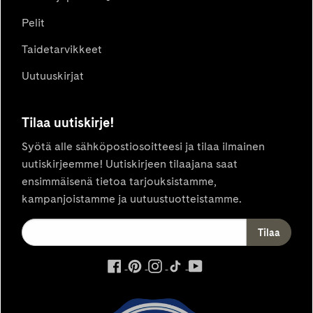
Pelit
Taidetarvikkeet
Uutuuskirjat
Tilaa uutiskirje!
Syötä alle sähköpostiosoitteesi ja tilaa ilmainen
uutiskirjeemme! Uutiskirjeen tilaajana saat
ensimmäisenä tietoa tarjouksistamme,
kampanjoistamme ja uutuustuotteistamme.
ulkoinen
ulkoinen
ulkoinen
ulkoinen
ulkoinen
palvelu,
palvelu,
palvelu,
palvelu,
palvelu,
avautuu
avautuu
avautuu
avautuu
avautuu