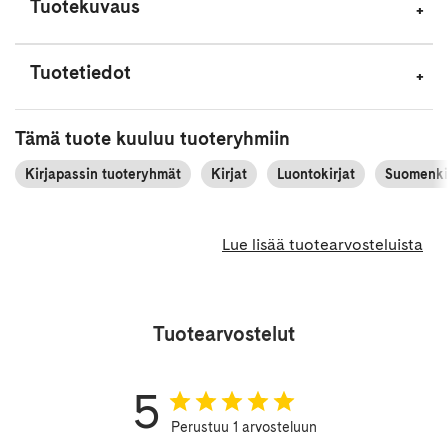
Tuotekuvaus
Tuotetiedot
Tämä tuote kuuluu tuoteryhmiin
Kirjapassin tuoteryhmät
Kirjat
Luontokirjat
Suomenkie
Lue lisää tuotearvosteluista
Tuotearvostelut
5
Perustuu 1 arvosteluun