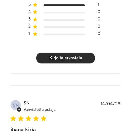
5
1
4
0
3
0
2
0
1
0
Kirjoita arvostelu
Julk
SN
14/04/26
SN
Vahvistettu ostaja
ihana kirja