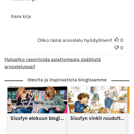
ihana kirja
Oliko tämä arvostelu hyödyllinen?
0
0
Haluatko raportoida asiattomasta sisällöstä
arvosteluissa?
Ideoita ja inspiraatiota blogissamme
Sisufyn elokuun blogi: Näin vahvistat lapsen itsetuntoa someaikana
Sisufyn vinkit ruuduttomaan päivään: Vinkki 9
A