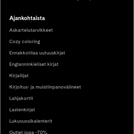
Ajankohtaista
Askartelutarvikkeet
Cozy coloring
Ennakkotilaa uutuuskirjat
Englanninkieliset kirjat
Kirjailijat
Kirjoitus- ja muistiinpanovälineet
Lahjakortit
Lastenkirjat
Lukuvuosikalenterit
Outlet jopa -70%