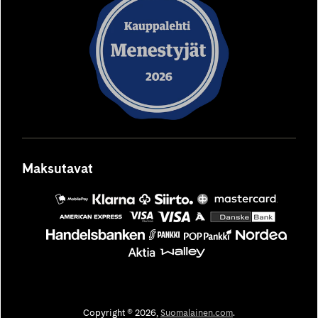
uuteen
uuteen
uuteen
uuteen
uuteen
välilehteen
välilehteen
välilehteen
välilehteen
välilehteen
Maksutavat
MobilePay
Säästöpankki
Siirto
OP
Mastercard
Copyright © 2026,
Suomalainen.com
.