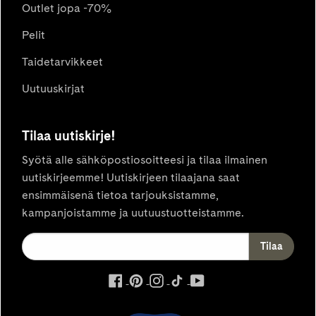
Outlet jopa -70%
Pelit
Taidetarvikkeet
Uutuuskirjat
Tilaa uutiskirje!
Syötä alle sähköpostiosoitteesi ja tilaa ilmainen
uutiskirjeemme! Uutiskirjeen tilaajana saat
ensimmäisenä tietoa tarjouksistamme,
kampanjoistamme ja uutuustuotteistamme.
ulkoinen
ulkoinen
ulkoinen
ulkoinen
ulkoinen
palvelu,
palvelu,
palvelu,
palvelu,
palvelu,
avautuu
avautuu
avautuu
avautuu
avautuu