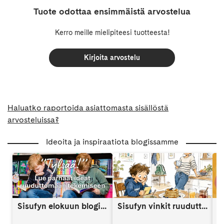
Tuote odottaa ensimmäistä arvostelua
Kerro meille mielipiteesi tuotteesta!
Kirjoita arvostelu
Haluatko raportoida asiattomasta sisällöstä
arvosteluissa?
Ideoita ja inspiraatiota blogissamme
Sisufyn elokuun blogi: Näin vahvistat lapsen itsetuntoa someaikana
Sisufyn vinkit ruuduttomaan päivään: Vinkki 9
A