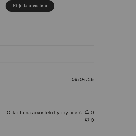
Kirjoita arvostelu
Julkaisupäivämäär
09/04/25
Oliko tämä arvostelu hyödyllinen?
0
0