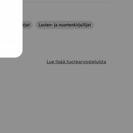
asten tietokirjat
Lasten- ja nuortenkirjailijat
Lue lisää tuotearvosteluista