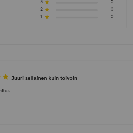
3
0
2
0
1
0
Juuri sellainen kuin toivoin
mitus