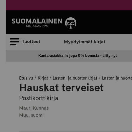
Siirry
sisältöön
Suomalainen.
Tuotteet
Myydyimmät kirjat
Kanta-asiakkaille jopa 5% bonusta - Liity nyt
Etusivu
Kirjat
Lasten- ja nuortenkirjat
Lasten ja nuorte
Hauskat terveiset
Postikorttikirja
Mauri Kunnas
Muu, suomi