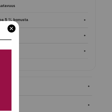
aatavuus
jopa 5 % bonusta
autukset