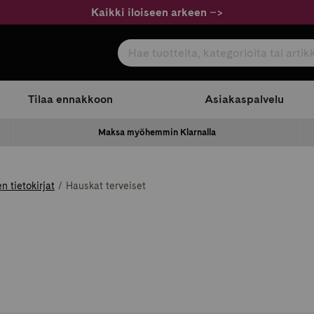
Kaikki iloiseen arkeen
–
>
Hae tuotteita, kategorioita tai artikkeleita
com
Tilaa ennakkoon
Asiakaspalvelu
Maksa myöhemmin Klarnalla
n tietokirjat
Hauskat terveiset