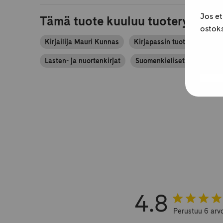
Jos et
Tämä tuote kuuluu tuoteryhmiin
ostoks
Kirjailija Mauri Kunnas
Kirjapassin tuoteryhmät
Lasten- ja nuortenkirjat
Suomenkieliset lasten- ja n
4.8
Perustuu 6 arv