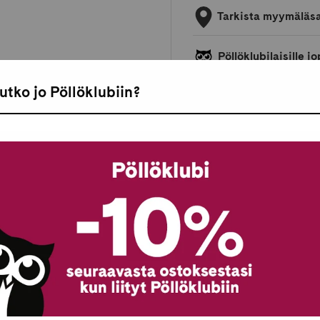
Tarkista myymäläs
Pöllöklubilaisille 
utko jo Pöllöklubiin?
Toimitukset ja pal
Maksaminen