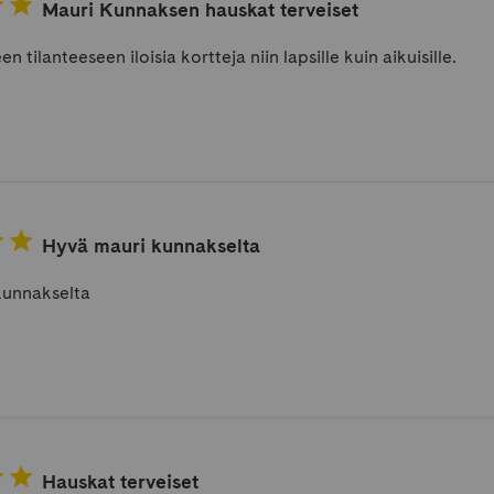
Mauri Kunnaksen hauskat terveiset
 tilanteeseen iloisia kortteja niin lapsille kuin aikuisille.
Hyvä mauri kunnakselta
kunnakselta
Hauskat terveiset