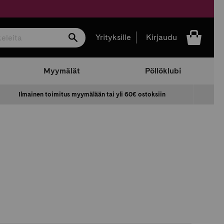
Hae
Yrityksille
Kirjaudu
Myymälät
Pöllöklubi
Ilmainen toimitus myymälään tai yli 60€ ostoksiin