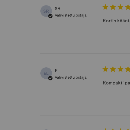
SR
SR
Vahvistettu ostaja
Kortin kääntö
EL
EL
Vahvistettu ostaja
Kompakti pak