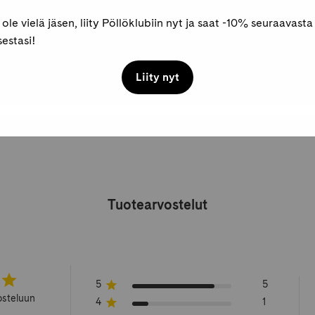
 ole vielä jäsen, liity Pöllöklubiin nyt ja saat -10% seuraavasta
estasi!
Kirjat
Kortit ja paketointi
Lasten ja nuorten tietokirjat
L
Liity nyt
uortenkirjat
Tuotearvostelut
5
5
osteluun
4
1