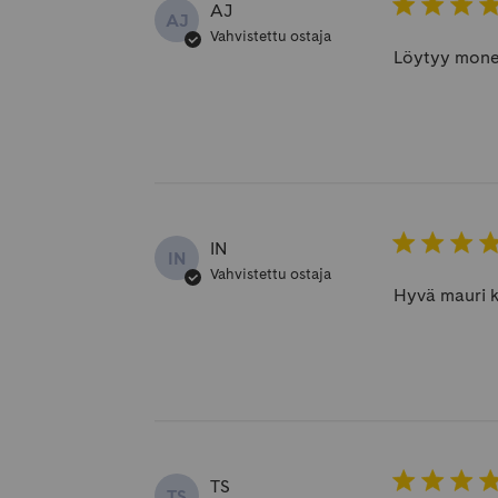
AJ
AJ
Vahvistettu ostaja
Löytyy moneen
IN
IN
Vahvistettu ostaja
Hyvä mauri 
TS
TS