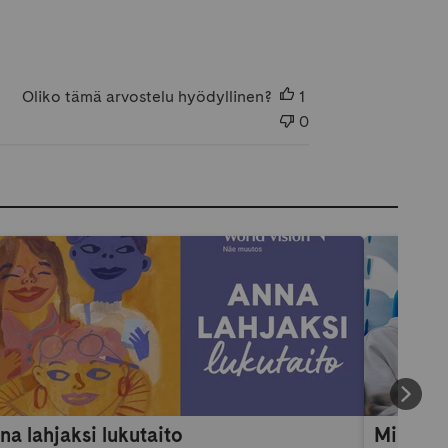
Oliko tämä arvostelu hyödyllinen?
1
0
na lahjaksi lukutaito