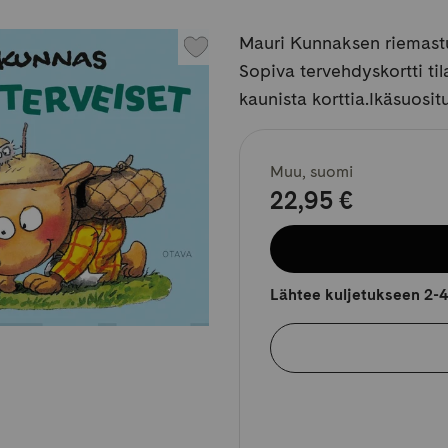
Mauri Kunnaksen riemastut
Sopiva tervehdyskortti ti
kaunista korttia.Ikäsuosit
Muu, suomi
22,95 €
Lähtee kuljetukseen 2-4