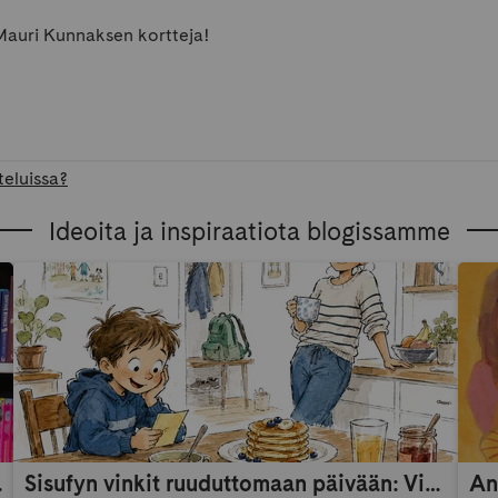
Mauri Kunnaksen kortteja!
teluissa?
Ideoita ja inspiraatiota blogissamme
someaikana
Sisufyn vinkit ruuduttomaan päivään: Vinkki 9
An