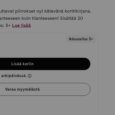
tavat piirrokset nyt kätevänä korttikirjana.
lanteeseen kuin tilanteeseen! Sisältää 20
us: 3+
Lue lisää
Ikäsuositus 3+
Lisää koriin
 arkipäivässä.
Varaa myymälästä