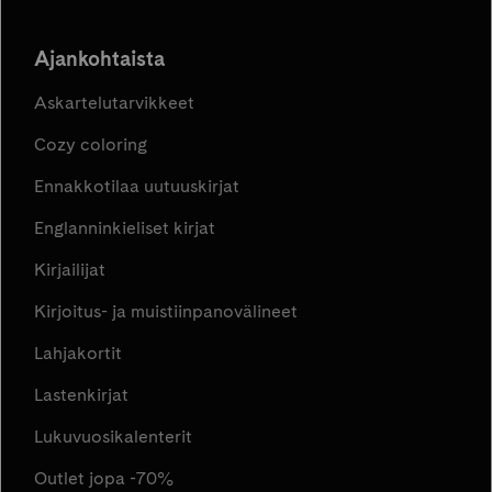
Ajankohtaista
Askartelutarvikkeet
Cozy coloring
Ennakkotilaa uutuuskirjat
Englanninkieliset kirjat
Kirjailijat
Kirjoitus- ja muistiinpanovälineet
Lahjakortit
Lastenkirjat
Lukuvuosikalenterit
Outlet jopa -70%