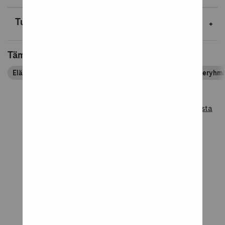
Tuotetiedot
Tämä tuote kuuluu tuoteryhmiin
Eläinkirjat
Kirjailija Mauri Kunnas
Kirjapassin tuoteryhm
Lue lisää tuotearvosteluista
Tuotearvostelut
5
Perustuu 1 arvosteluun
5
1