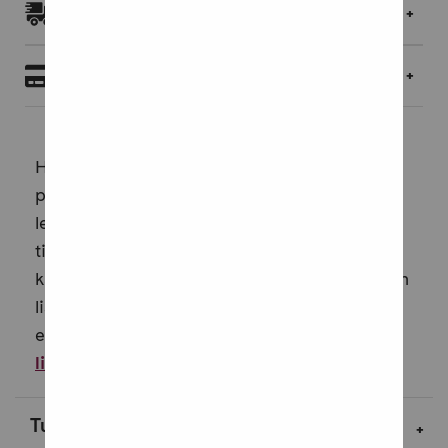
Toimitukset ja palautukset
Maksaminen
Hauska eläinkirja Kunnaksen tyyliin perheen
pienimmille.Kirja esittelee tuttuja eläimiä:
lehmiä, vuohia, kissoja ja koiria jne ja antaa
tietoa, mistä ne tunnetaan, miten ne
käyttäytyvät ja mitä syövät. Oikeiden eläinten
lisäksi tutustutaan Kunnaksen kirjojen
eläinsankareihin ja saadaan selville, ...
Lue
lisää
Tuotekuvaus