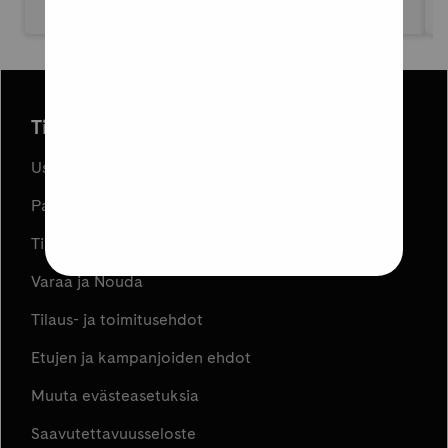
Tilaus ja toimitus
Usein kysyttyä
Palautukset
Tilauksen peruuttaminen
Varaa ja Nouda
Tilaus- ja toimitusehdot
Etujen ja kampanjoiden ehdot
Muuta evästeasetuksia
Saavutettavuusseloste