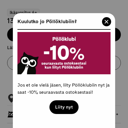
Ikäsuositus 4+
13,95 €
Kuulutko jo Pöllöklubiin?
Lisää koriin
Lähtee kuljetukseen 2-4 arkipäivässä.
Varaa myymälästä
Jos et ole vielä jäsen, liity Pöllöklubiin nyt ja
saat -10% seuraavasta ostoksestasi!
Tarkista myymäläsaatavuus
Liity nyt
Pöllöklubilaisille jopa 5 % bonusta