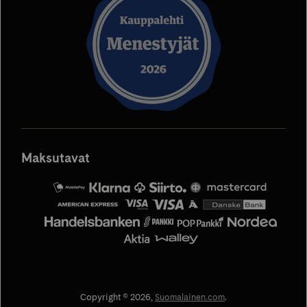
välilehteen
välilehteen
välilehteen
välilehteen
välilehteen
Maksutavat
MobilePay
Säästöpankki
Siirto
OP
Mastercard
Copyright © 2026,
Suomalainen.com
.