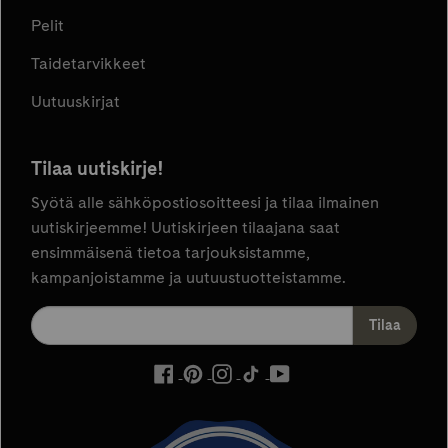
Pelit
Taidetarvikkeet
Uutuuskirjat
Tilaa uutiskirje!
Syötä alle sähköpostiosoitteesi ja tilaa ilmainen
uutiskirjeemme! Uutiskirjeen tilaajana saat
ensimmäisenä tietoa tarjouksistamme,
kampanjoistamme ja uutuustuotteistamme.
ulkoinen
ulkoinen
ulkoinen
ulkoinen
ulkoinen
palvelu,
palvelu,
palvelu,
palvelu,
palvelu,
avautuu
avautuu
avautuu
avautuu
avautuu
uuteen
uuteen
uuteen
uuteen
uuteen