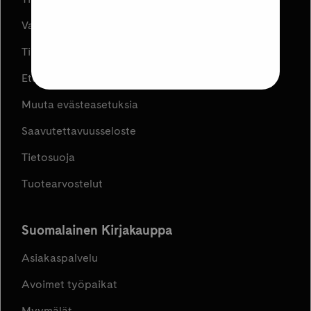
Varaa ja Nouda
Tilaus- ja toimitusehdot
Etujen ja kampanjoiden ehdot
Muuta evästeasetuksia
Saavutettavuusseloste
Tietosuoja
Tuotearvostelut
Suomalainen Kirjakauppa
Asiakaspalvelu
Avoimet työpaikat
Myymälät