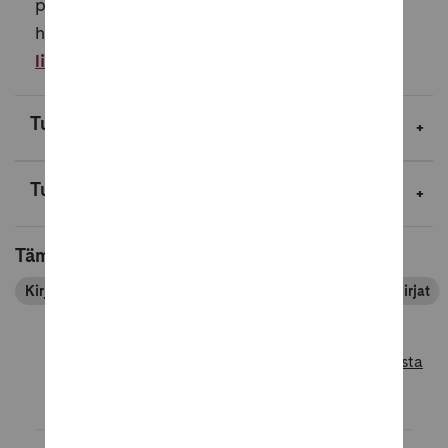
perustaitojen harjoitteluun. Vihkon tehtävät
harjoittavat sanojen ja virkkeiden oik...
Lue
lisää
Tuotekuvaus
Tuotetiedot
Tämä tuote kuuluu tuoteryhmiin
Kirjapassin tuoteryhmät
Kirjat
Opiskelu
Oppikirjat
Lue lisää tuotearvosteluista