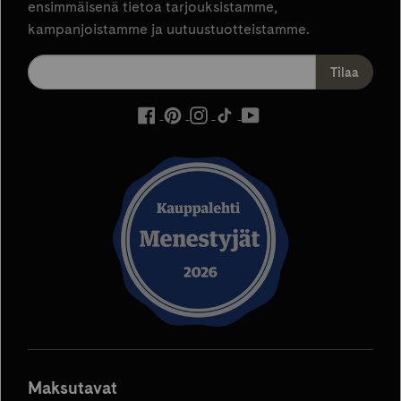
ensimmäisenä tietoa tarjouksistamme,
kampanjoistamme ja uutuustuotteistamme.
ulkoinen
ulkoinen
ulkoinen
ulkoinen
ulkoinen
palvelu,
palvelu,
palvelu,
palvelu,
palvelu,
avautuu
avautuu
avautuu
avautuu
avautuu
uuteen
uuteen
uuteen
uuteen
uuteen
välilehteen
välilehteen
välilehteen
välilehteen
välilehteen
Maksutavat