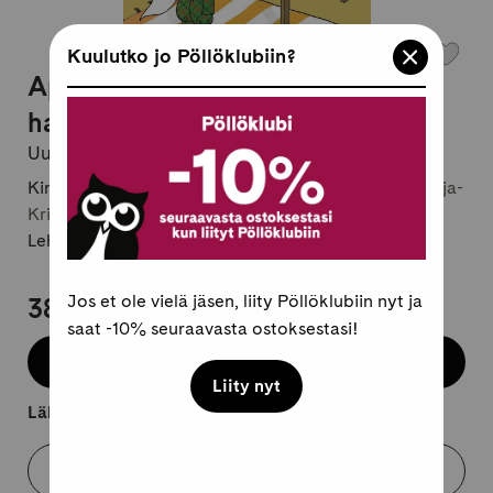
Kuulutko jo Pöllöklubiin?
Apilatien lukukirja Eriyttävä
harjoitusvihko 2b (OPS16)
Uudet mallikirjaimet
Kirjailija:
Mervi Wäre / Laura Suonranta-Hollo / Marja-
Kristiina Lerkkanen
Lehtivihko, moniste, suomi
Jos et ole vielä jäsen, liity Pöllöklubiin nyt ja
38,95 €
saat -10% seuraavasta ostoksestasi!
Lisää koriin
Liity nyt
Lähtee kuljetukseen 4-8 arkipäivässä.
Varaa myymälästä