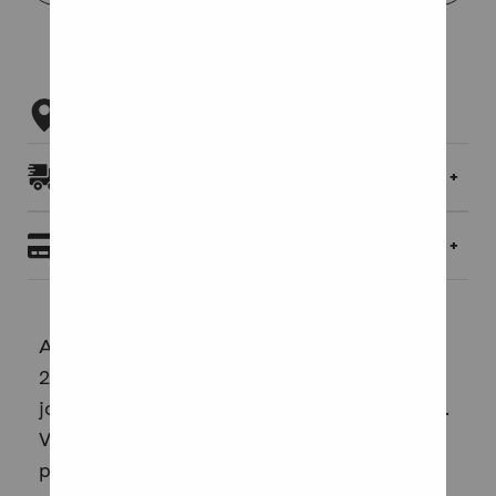
Tarkista myymäläsaatavuus
Toimitukset ja palautukset
Maksaminen
Apilatien lukukirjan Eriyttävä harjoitusvihko
2b on helpotettu versio Harjoitusvihosta 2b,
joten vihkoja voi käyttää luokassa rinnakkain.
Vihko sopii käytettäväksi myös
pienryhmissä.Erityistä huomiota kiinnitetään