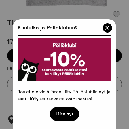
Timanttimaalauskynä valolla
Kuulutko jo Pöllöklubiin?
17,95 €
Lisää koriin
Lähtee kuljetukseen 2-4 arkipäivässä.
Varaa myymälästä
Jos et ole vielä jäsen, liity Pöllöklubiin nyt ja
saat -10% seuraavasta ostoksestasi!
Liity nyt
Tarkista myymäläsaatavuus