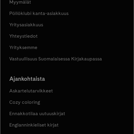
Myymälät
Pöllöklubi kanta-asiakkuus
Yritysasiakkuus
Yhteystiedot
Yrityksemme
Vastuullisuus Suomalaisessa Kirjakaupassa
Ajankohtaista
Askartelutarvikkeet
Cozy coloring
Ennakkotilaa uutuuskirjat
Englanninkieliset kirjat