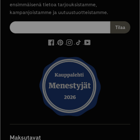
ensimmäisenä tietoa tarjouksistamme,
kampanjoistamme ja uutuustuotteistamme.
ulkoinen
ulkoinen
ulkoinen
ulkoinen
ulkoinen
palvelu,
palvelu,
palvelu,
palvelu,
palvelu,
avautuu
avautuu
avautuu
avautuu
avautuu
uuteen
uuteen
uuteen
uuteen
uuteen
välilehteen
välilehteen
välilehteen
välilehteen
välilehteen
Maksutavat