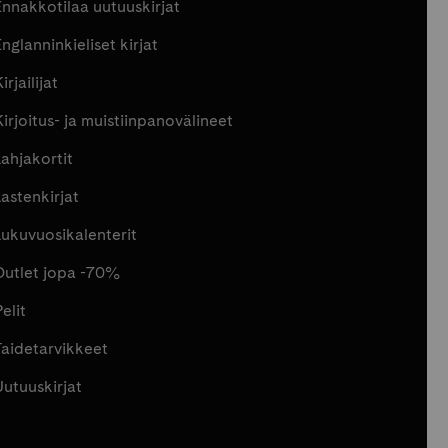
Ennakkotilaa uutuuskirjat
nglanninkieliset kirjat
irjailijat
Kirjoitus- ja muistiinpanovälineet
Lahjakortit
Lastenkirjat
Lukuvuosikalenterit
Outlet jopa -70%
elit
Taidetarvikkeet
Uutuuskirjat