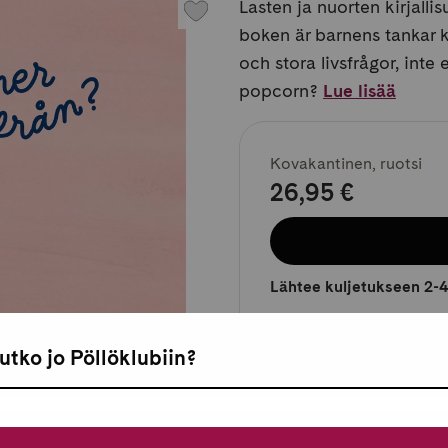
Lasten ja nuorten kirjall
boken är barnens tankar 
och stora livsfrågor, inte
popcorn?
Lue lisää
Kovakantinen, ruotsi
26,95 €
Lähtee kuljetukseen 2-4
utko jo Pöllöklubiin?