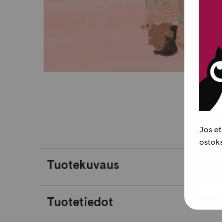
Jos et
ostoks
Tuotekuvaus
Tuotetiedot