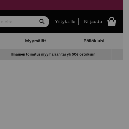
Hae
Yrityksille
Kirjaudu
Myymälät
Pöllöklubi
Ilmainen toimitus myymälään tai yli 60€ ostoksiin