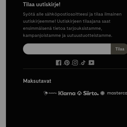
Tilaa uutiskirje!
Syötä alle sähköpostiosoitteesi ja tilaa ilmainen
uutiskirjeemme! Uutiskirjeen tilaajana saat
ensimmäisenä tietoa tarjouksistamme,
kampanjoistamme ja uutuustuotteistamme.
ulkoinen
ulkoinen
ulkoinen
ulkoinen
ulkoinen
palvelu,
palvelu,
palvelu,
palvelu,
palvelu,
avautuu
avautuu
avautuu
avautuu
avautuu
Maksutavat
uuteen
uuteen
uuteen
uuteen
uuteen
välilehteen
välilehteen
välilehteen
välilehteen
välilehteen