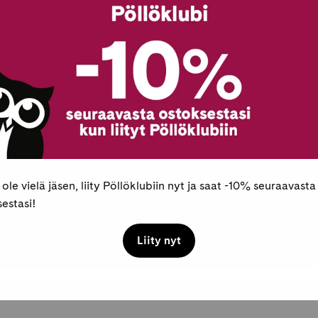
Tarkista myymäläs
Pöllöklubilaisille 
Toimitukset ja pal
Maksaminen
 ole vielä jäsen, liity Pöllöklubiin nyt ja saat -10% seuraavasta
estasi!
Liity nyt