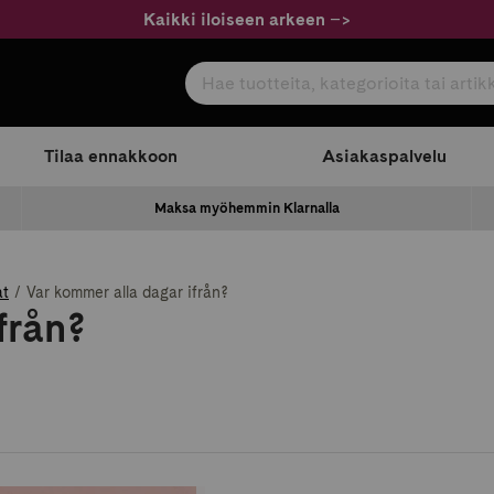
Kaikki iloiseen arkeen
–
>
Hae tuotteita, kategorioita tai artikkeleita
com
Tilaa ennakkoon
Asiakaspalvelu
Maksa myöhemmin Klarnalla
at
Var kommer alla dagar ifrån?
från?