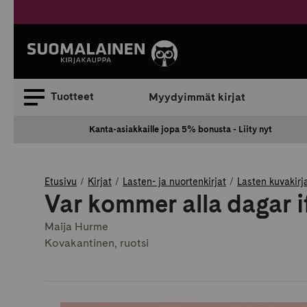
Siirry
sisältöön
Suomalainen.
Tuotteet
Myydyimmät kirjat
Kanta-asiakkaille jopa 5% bonusta - Liity nyt
Etusivu
Kirjat
Lasten- ja nuortenkirjat
Lasten kuvakirj
Var kommer alla dagar i
Maija Hurme
Kovakantinen, ruotsi