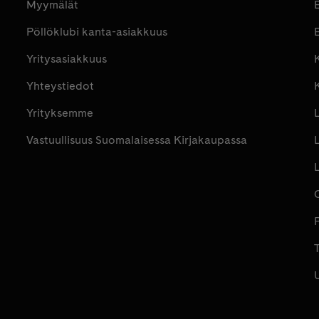
Myymälät
Pöllöklubi kanta-asiakkuus
E
Yritysasiakkuus
K
Yhteystiedot
Yrityksemme
Vastuullisuus Suomalaisessa Kirjakaupassa
P