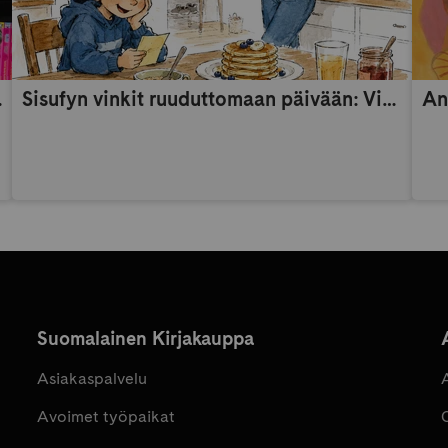
someaikana
Sisufyn vinkit ruuduttomaan päivään: Vinkki 9
An
Suomalainen Kirjakauppa
Asiakaspalvelu
Avoimet työpaikat