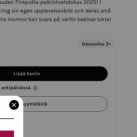
isuuden Finlandia-palkintoehdokas 2025! I
kring sin egen upplevelsevärld och deras små
 ens mormor kan svara på varför bebisar luktar
Ikäsuositus 3+
Lisää koriin
 arkipäivässä.
Varaa myymälästä