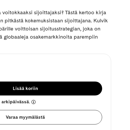
a voitokkaaksi sijoittajaksi? Tästä kertoo kirja
n pitkästä kokemuksistaan sijoittajana. Kulvik
rille voittoisan sijoitusstrategian, joka on
illä globaaleja osakemarkkinoita parempiin
Lisää koriin
 arkipäivässä.
Varaa myymälästä