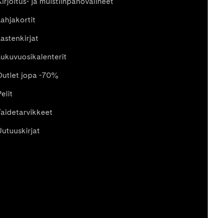
Kirjoitus- ja muistiinpanovälineet
Lahjakortit
Lastenkirjat
Lukuvuosikalenterit
Outlet jopa -70%
elit
Taidetarvikkeet
Uutuuskirjat