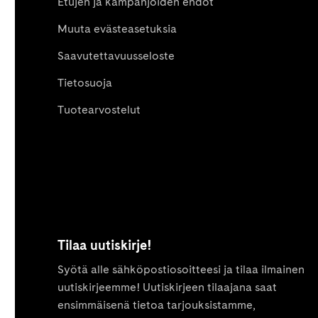
Etujen ja kampanjoiden ehdot
Muuta evästeasetuksia
Saavutettavuusseloste
Tietosuoja
Tuotearvostelut
Tilaa uutiskirje!
Syötä alle sähköpostiosoitteesi ja tilaa ilmainen
uutiskirjeemme! Uutiskirjeen tilaajana saat
ensimmäisenä tietoa tarjouksistamme,