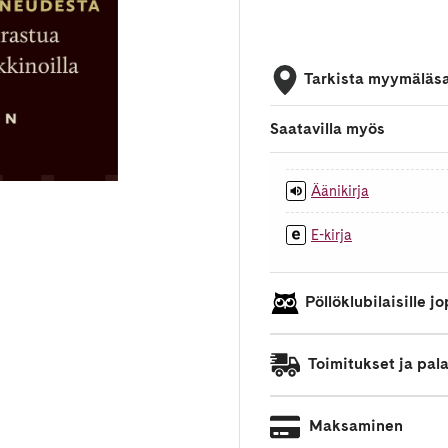
Tarkista myymäläs
Saatavilla myös
Äänikirja
E-kirja
Pöllöklubilaisille 
Toimitukset ja pal
Maksaminen