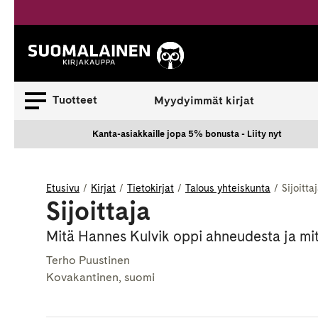
Siirry
sisältöön
Suomalainen.
Tuotteet
Myydyimmät kirjat
Kanta-asiakkaille jopa 5% bonusta - Liity nyt
Etusivu
Kirjat
Tietokirjat
Talous yhteiskunta
Sijoitta
Sijoittaja
Mitä Hannes Kulvik oppi ahneudesta ja mit
Terho Puustinen
Kovakantinen, suomi