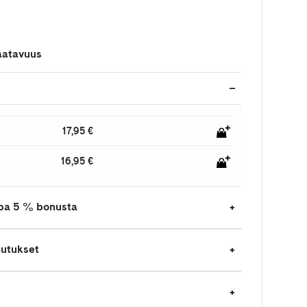
aatavuus
17,95 €
16,95 €
jopa 5 % bonusta
autukset