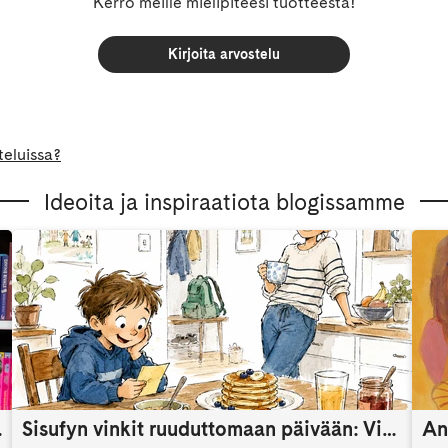
Kerro meille mielipiteesi tuotteesta!
Kirjoita arvostelu
teluissa?
Ideoita ja inspiraatiota blogissamme
someaikana
Sisufyn vinkit ruuduttomaan päivään: Vinkki 9
An