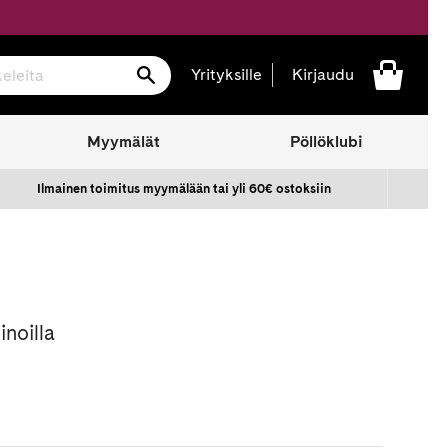
Hae
Yrityksille
Kirjaudu
Myymälät
Pöllöklubi
Ilmainen toimitus myymälään tai yli 60€ ostoksiin
inoilla