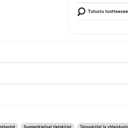
Tutustu tuotteese
 rahastot
Suomenkieliset tietokirjat
Talouskirjat ja yhteiskunt