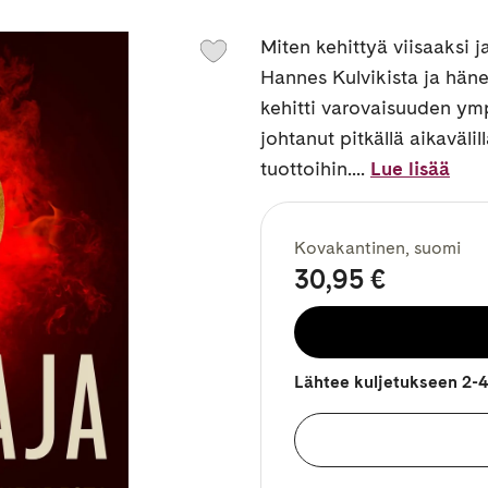
Miten kehittyä viisaaksi j
Hannes Kulvikista ja häne
kehitti varovaisuuden ympä
johtanut pitkällä aikaväl
tuottoihin....
Lue lisää
Kovakantinen, suomi
30,95 €
Lähtee kuljetukseen 2-4