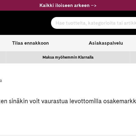
Kaikki iloiseen arkeen
–
>
Hae tuotteita, kategorioita tai artikkeleita
com
Tilaa ennakkoon
Asiakaspalvelu
Maksa myöhemmin Klarnalla
ja
en sinäkin voit vaurastua levottomilla osakemarkk