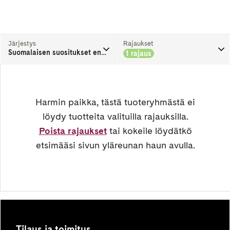
Järjestys
Rajaukset
Suomalaisen suositukset ensin
1 rajaus
Harmin paikka, tästä tuoteryhmästä ei
löydy tuotteita valituilla rajauksilla.
Poista rajaukset
tai kokeile löydätkö
etsimääsi sivun yläreunan haun avulla.
Tilaus ja toimitus