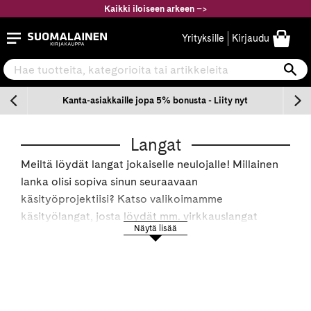
Siirry
Kaikki iloiseen arkeen
–
>
sisältöön
Suomalainen.com
Yrityksille
Kirjaudu
Hae tuotteita, kategorioita tai artikkeleita
Ha
n
Kanta-asiakkaille jopa 5% bonusta - Liity nyt
Langat
Meiltä löydät langat jokaiselle neulojalle! Millainen
lanka olisi sopiva sinun seuraavaan
käsityöprojektiisi? Katso valikoimamme
käsityölangat, josta löydät mm. virkkauslangat
Näytä lisää
virkkaamiseen, neulontalangat neulontaan ja
ompelulangat ompelijalle. Meiltä saat aina uusimmat
langat ja käsityölankauutuudet kauden
uutuusväreissä. Paras lankavalikoima käsitöihin
löytyy Suomalaisesta Kirjakaupasta!