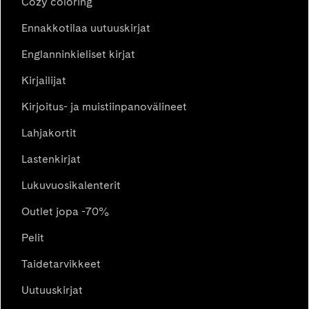
Cozy coloring
Ennakkotilaa uutuuskirjat
Englanninkieliset kirjat
Kirjailijat
Kirjoitus- ja muistiinpanovälineet
Lahjakortit
Lastenkirjat
Lukuvuosikalenterit
Outlet jopa -70%
Pelit
Taidetarvikkeet
Uutuuskirjat