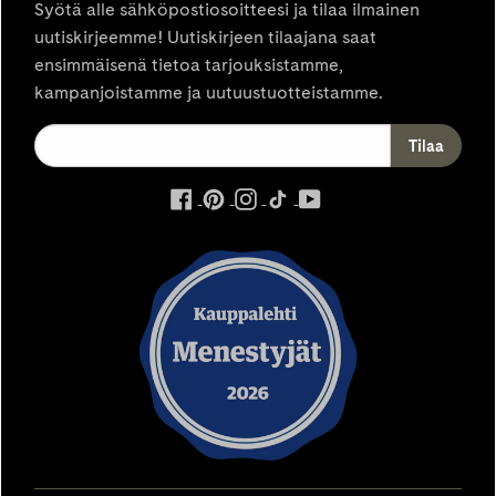
Syötä alle sähköpostiosoitteesi ja tilaa ilmainen
uutiskirjeemme! Uutiskirjeen tilaajana saat
ensimmäisenä tietoa tarjouksistamme,
kampanjoistamme ja uutuustuotteistamme.
ulkoinen
ulkoinen
ulkoinen
ulkoinen
ulkoinen
palvelu,
palvelu,
palvelu,
palvelu,
palvelu,
avautuu
avautuu
avautuu
avautuu
avautuu
uuteen
uuteen
uuteen
uuteen
uuteen
välilehteen
välilehteen
välilehteen
välilehteen
välilehteen