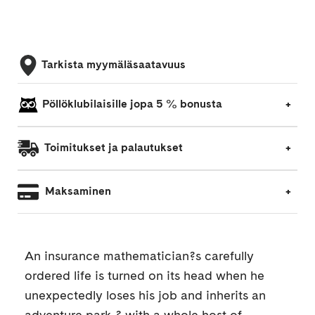
Tarkista myymäläsaatavuus
Pöllöklubilaisille jopa 5 % bonusta
Toimitukset ja palautukset
Maksaminen
An insurance mathematician?s carefully
ordered life is turned on its head when he
unexpectedly loses his job and inherits an
adventure park ? with a whole host of