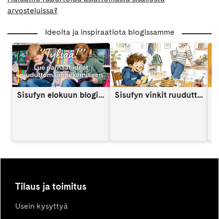
arvosteluissa?
Ideoita ja inspiraatiota blogissamme
Sisufyn elokuun blogi: Näin vahvistat lapsen itsetuntoa someaikana
Sisufyn vinkit ruuduttomaan päivään: Vinkki 9
A
Tilaus ja toimitus
Usein kysyttyä