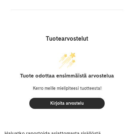
Tuotearvostelut
Tuote odottaa ensimmäistä arvostelua
Kerro meille mielipiteesi tuotteesta!
Kirjoita arvostelu
Haluatko raportoida asiattomasta sisällöstä