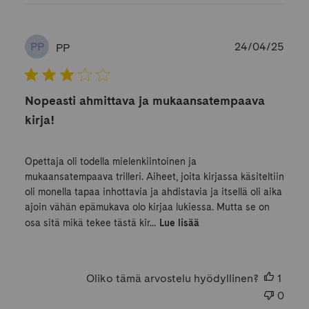
Julk
24/04/25
PP
PP
Nopeasti ahmittava ja mukaansatempaava
kirja!
Opettaja oli todella mielenkiintoinen ja
mukaansatempaava trilleri. Aiheet, joita kirjassa käsiteltiin
oli monella tapaa inhottavia ja ahdistavia ja itsellä oli aika
ajoin vähän epämukava olo kirjaa lukiessa. Mutta se on
osa sitä mikä tekee tästä kir...
Lue lisää
Oliko tämä arvostelu hyödyllinen?
1
0