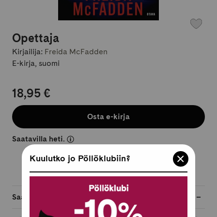
Opettaja
Kirjailija:
Freida McFadden
E-kirja, suomi
18,95 €
Osta e-kirja
Saatavilla heti.
Kuulutko jo Pöllöklubiin?
Saatavilla myös