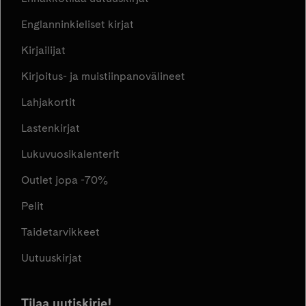
Englanninkieliset kirjat
Kirjailijat
Kirjoitus- ja muistiinpanovälineet
Lahjakortit
Lastenkirjat
Lukuvuosikalenterit
Outlet jopa -70%
Pelit
Taidetarvikkeet
Uutuuskirjat
Tilaa uutiskirje!