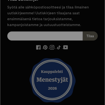
Syötä alle sähköpostiosoitteesi ja tilaa ilmainen
uutiskirjeemme! Uutiskirjeen tilaajana saat
ensimmäisenä tietoa tarjouksistamme,
kampanjoistamme ja uutuustuotteistamme.
ulkoinen
ulkoinen
ulkoinen
ulkoinen
ulkoinen
palvelu,
palvelu,
palvelu,
palvelu,
palvelu,
avautuu
avautuu
avautuu
avautuu
avautuu
uuteen
uuteen
uuteen
uuteen
uuteen
välilehteen
välilehteen
välilehteen
välilehteen
välilehteen