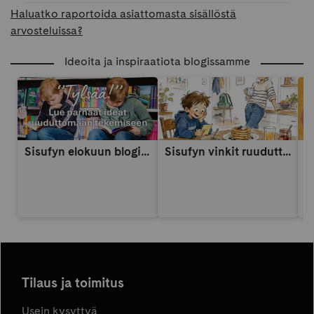
Haluatko raportoida asiattomasta sisällöstä
arvosteluissa?
Ideoita ja inspiraatiota blogissamme
Sisufyn elokuun blogi: Näin vahvistat lapsen itsetuntoa someaikana
Sisufyn vinkit ruuduttomaan päivään: Vinkki 9
A
Tilaus ja toimitus
Usein kysyttyä