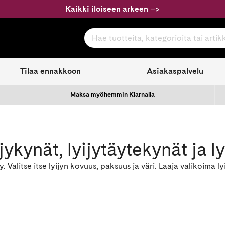
Kaikki iloiseen arkeen
–
>
Hae tuotteita, kategorioita tai artikkeleita
com
Tilaa ennakkoon
Asiakaspalvelu
Maksa myöhemmin Klarnalla
jykynät, lyijytäytekynät ja ly
y. Valitse itse lyijyn kovuus, paksuus ja väri. Laaja valikoima ly