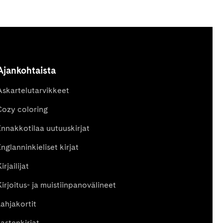
Ajankohtaista
Askartelutarvikkeet
Cozy coloring
Ennakkotilaa uutuuskirjat
nglanninkieliset kirjat
irjailijat
Kirjoitus- ja muistiinpanovälineet
Lahjakortit
Lastenkirjat