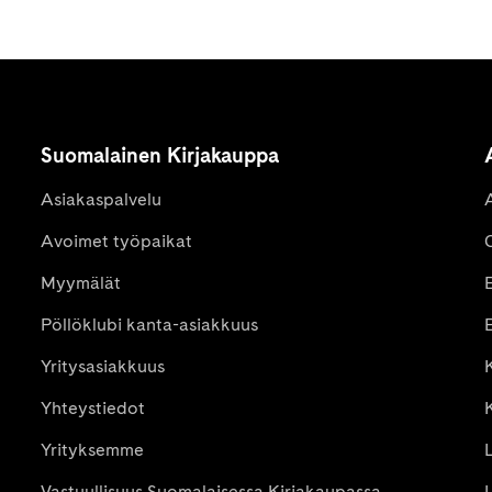
Suomalainen Kirjakauppa
Asiakaspalvelu
Avoimet työpaikat
Myymälät
Pöllöklubi kanta-asiakkuus
E
Yritysasiakkuus
K
Yhteystiedot
Yrityksemme
Vastuullisuus Suomalaisessa Kirjakaupassa