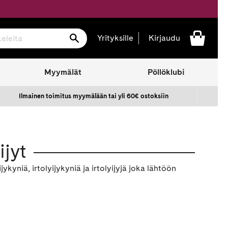
Hae
Yrityksille
Kirjaudu
Myymälät
Pöllöklubi
Ilmainen toimitus myymälään tai yli 60€ ostoksiin
ijyt
ijykyniä, irtolyijykyniä ja irtolyijyjä joka lähtöön