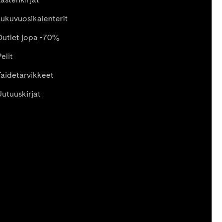
Lukuvuosikalenterit
Outlet jopa -70%
elit
Taidetarvikkeet
Uutuuskirjat