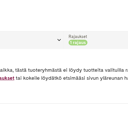
Rajaukset
1 rajaus
ikka, tästä tuoteryhmästä ei löydy tuotteita valituilla ra
jaukset
tai kokeile löydätkö etsimääsi sivun yläreunan h