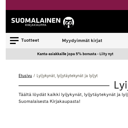
Siirry
sisältöön
Suomalainen.
Tuotteet
Myydyimmät kirjat
Kanta-asiakkaille jopa 5% bonusta - Liity nyt
Etusivu
Lyijykynät, lyijytäytekynät ja lyijyt
Lyi
Täältä löydät kaikki lyijykynät, lyijytäytekynät ja lyij
Suomalaisesta Kirjakaupasta!