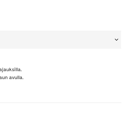
jauksilla.
aun avulla.