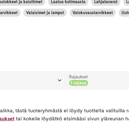
ulokkeet ja kaiuttimet
Laatua kotimaasta
Lahjatavarat
L
tarvikkeet
Valaisimet ja lamput
Valokuvaustarvikkeet
Uut
Rajaukset
1 rajaus
 ole vielä jäsen, liity Pöllöklubiin nyt ja saat -10% seuraavasta
estasi!
ikka, tästä tuoteryhmästä ei löydy tuotteita valituilla ra
Liity nyt
jaukset
tai kokeile löydätkö etsimääsi sivun yläreunan h