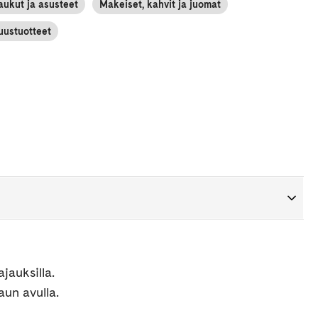
aukut ja asusteet
Makeiset, kahvit ja juomat
uustuotteet
jauksilla.
aun avulla.