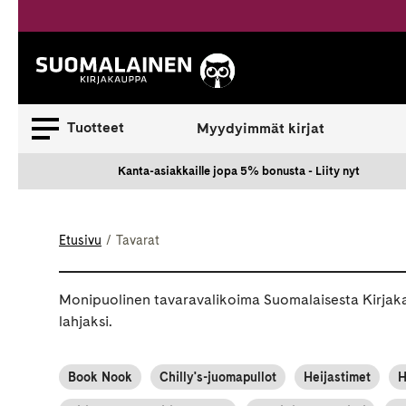
Siirry
sisältöön
Suomalainen.
Tuotteet
Myydyimmät kirjat
Kanta-asiakkaille jopa 5% bonusta - Liity nyt
Etusivu
Tavarat
Monipuolinen tavaravalikoima Suomalaisesta Kirjakaup
lahjaksi.
Book Nook
Chilly's-juomapullot
Heijastimet
H
Kuul