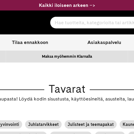
Kaikki iloiseen arkeen
–
>
Hae tuotteita, kategorioita tai artikkeleita
com
Tilaa ennakkoon
Asiakaspalvelu
Maksa myöhemmin Klarnalla
Tavarat
asta! Löydä kodin sisustusta, käyttöesineitä, asusteita, laukk
yvinvointi
Juhlatarvikkeet
Julisteet ja teemapakat
Kaune
utko jo Pöllöklubiin?