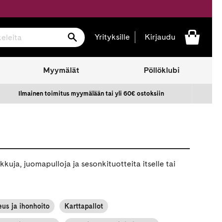
Hae
Yrityksille
Kirjaudu
Myymälät
Pöllöklubi
Ilmainen toimitus myymälään tai yli 60€ ostoksiin
uja, juomapulloja ja sesonkituotteita itselle tai
us ja ihonhoito
Karttapallot