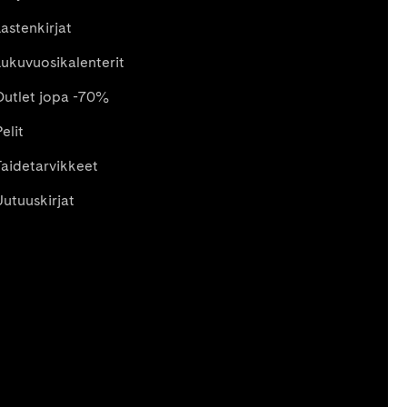
Lastenkirjat
Lukuvuosikalenterit
Outlet jopa -70%
elit
Taidetarvikkeet
Uutuuskirjat