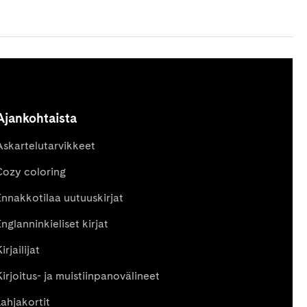
Ajankohtaista
Askartelutarvikkeet
Cozy coloring
Ennakkotilaa uutuuskirjat
nglanninkieliset kirjat
irjailijat
Kirjoitus- ja muistiinpanovälineet
Lahjakortit