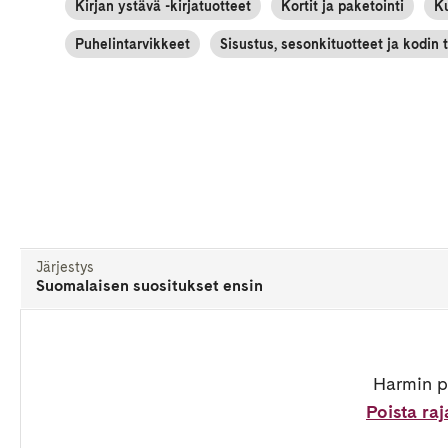
Kirjan ystävä -kirjatuotteet
Kortit ja paketointi
Ku
Puhelintarvikkeet
Sisustus, sesonkituotteet ja kodin 
Järjestys
Suomalaisen suositukset ensin
Jos et
ostoks
Harmin pa
Poista ra