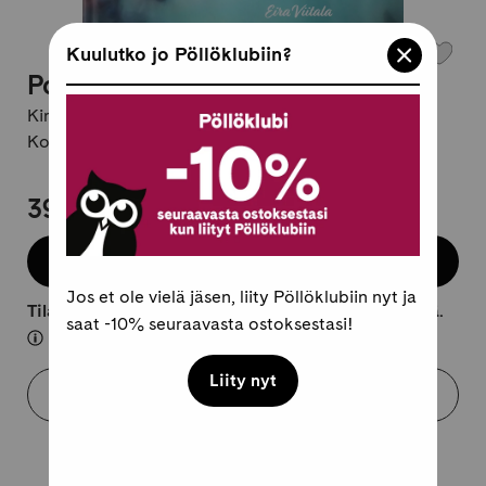
Kuulutko jo Pöllöklubiin?
Pohjalainen nainen ja Nalaania
Kirjailija:
Eira Viitala
Kovakantinen, suomi
39,95 €
Lisää koriin
Jos et ole vielä jäsen, liity Pöllöklubiin nyt ja
Tilaustuote, lähtee kuljetukseen 10-25 arkipäivässä.
saat -10% seuraavasta ostoksestasi!
Liity nyt
Varaa myymälästä