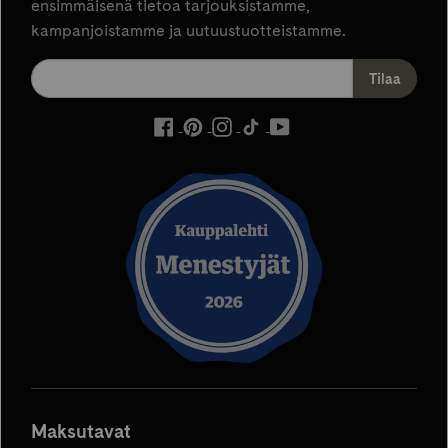
ensimmäisenä tietoa tarjouksistamme,
kampanjoistamme ja uutuustuotteistamme.
ulkoinen
ulkoinen
ulkoinen
ulkoinen
ulkoinen
palvelu,
palvelu,
palvelu,
palvelu,
palvelu,
avautuu
avautuu
avautuu
avautuu
avautuu
uuteen
uuteen
uuteen
uuteen
uuteen
välilehteen
välilehteen
välilehteen
välilehteen
välilehteen
Maksutavat