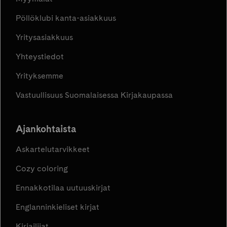
Pöllöklubi kanta-asiakkuus
Yritysasiakkuus
Yhteystiedot
Yrityksemme
Vastuullisuus Suomalaisessa Kirjakaupassa
Ajankohtaista
Askartelutarvikkeet
Cozy coloring
Ennakkotilaa uutuuskirjat
Englanninkieliset kirjat
Kirjailijat