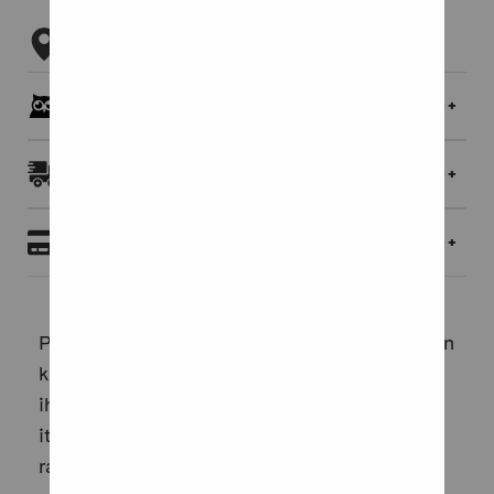
Tarkista myymäläsaatavuus
Pöllöklubilaisille jopa 5 % bonusta
Toimitukset ja palautukset
Maksaminen
Pohjalainen nainen ja Nalaania kulkee runojen
kautta ihmisyyden ytimessä ja naiseuden
iholla. Se ohjaa lukijan rohkeaan
itsetutkiskeluun ja lopulta lempeästi
rakkauden ja luonnon äärelle. Näin avautuu