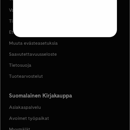
Varaa ja Nouda
Tilaus- ja toimitusehdot
Etujen ja kampanjoiden ehdot
Muuta evästeasetuksia
Saavutettavuusseloste
Tietosuoja
Tuotearvostelut
Suomalainen Kirjakauppa
Asiakaspalvelu
Avoimet työpaikat
Myymälät