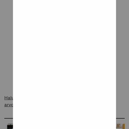
Tuotearvostelut
Tuote odottaa ensimmäistä arvostelua
Kerro meille mielipiteesi tuotteesta!
Kirjoita arvostelu
Haluatko raportoida asiattomasta sisällöstä
arvosteluissa?
Ideoita ja inspiraatiota blogissamme