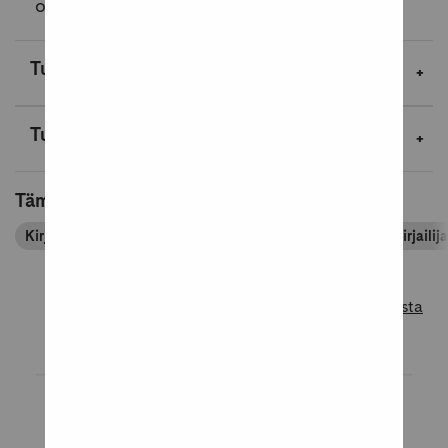
ovat rotkon partaalla...
Lue lisää
Tuotekuvaus
Tuotetiedot
Tämä tuote kuuluu tuoteryhmiin
Kirjapassin tuoteryhmät
Kirjat
Lasten- ja nuortenkirjailija
Lue lisää tuotearvosteluista