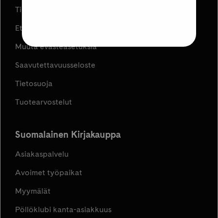
Tilaus- ja toimitusehdot
Etujen ja kampanjoiden ehdot
Muuta evästeasetuksia
Saavutettavuusseloste
Tietosuoja
Tuotearvostelut
Suomalainen Kirjakauppa
Asiakaspalvelu
Avoimet työpaikat
Myymälät
Pöllöklubi kanta-asiakkuus