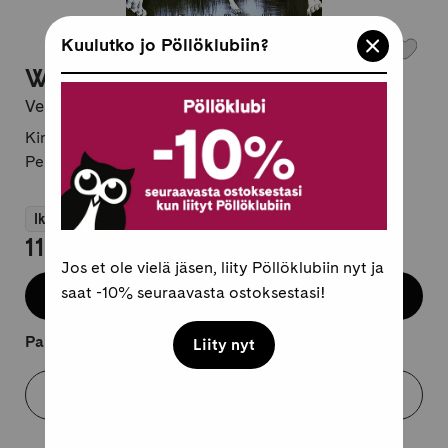
Kuulutko jo Pöllöklubiin?
Weed 58
Veri ja viha
Kirjailija:
Yoshihiro Takahashi
Pehmeäkantinen, suomi
Ikäsuositus 12+
11,95 €
Jos et ole vielä jäsen, liity Pöllöklubiin nyt ja
saat -10% seuraavasta ostoksestasi!
Tilaa ennakkoon
Painos loppu, tulossa vko 46/2026.
Liity nyt
Varaa myymälästä