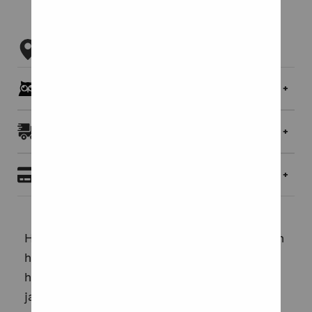
Tarkista myymäläsaatavuus
Pöllöklubilaisille jopa 5 % bonusta
Toimitukset ja palautukset
Maksaminen
Hirviökarhu jatkaa murhaavaa pakoaan ja sen
haavoista pulppuava veri ajaa sitä yhä
hurjempaan raivoon. Weed joukkoineen
jahtaa petoa armottomasti. Pian taistelijat