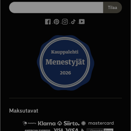
ulkoinen
ulkoinen
ulkoinen
ulkoinen
ulkoinen
palvelu,
palvelu,
palvelu,
palvelu,
palvelu,
avautuu
avautuu
avautuu
avautuu
avautuu
uuteen
uuteen
uuteen
uuteen
uuteen
välilehteen
välilehteen
välilehteen
välilehteen
välilehteen
Maksutavat