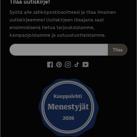
Tilaa uutiskirje!
Syötä alle sähköpostiosoitteesi ja tilaa ilmainen
uutiskirjeemme! Uutiskirjeen tilaajana saat
ensimmäisenä tietoa tarjouksistamme,
kampanjoistamme ja uutuustuotteistamme.
ulkoinen
ulkoinen
ulkoinen
ulkoinen
ulkoinen
palvelu,
palvelu,
palvelu,
palvelu,
palvelu,
avautuu
avautuu
avautuu
avautuu
avautuu
uuteen
uuteen
uuteen
uuteen
uuteen
välilehteen
välilehteen
välilehteen
välilehteen
välilehteen