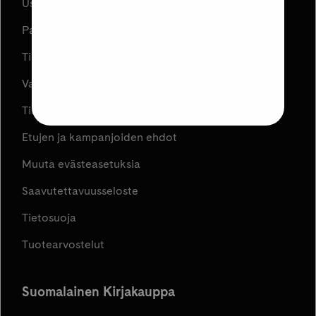
Usein kysyttyä
Palautukset
Tilauksen peruuttaminen
Varaa ja Nouda
Tilaus- ja toimitusehdot
Etujen ja kampanjoiden ehdot
Muuta evästeasetuksia
Saavutettavuusseloste
Tietosuoja
Tuotearvostelut
Suomalainen Kirjakauppa