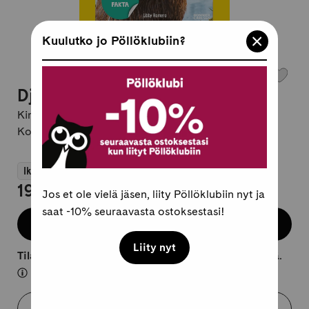
Kuulutko jo Pöllöklubiin?
Djur som bygger
Kirjailija:
Libby Romero
Kovakantinen, ruotsi
Ikäsuositus 6+
19,95 €
Jos et ole vielä jäsen, liity Pöllöklubiin nyt ja
saat -10% seuraavasta ostoksestasi!
Lisää koriin
Liity nyt
Tilaustuote, lähtee kuljetukseen 10-25 arkipäivässä.
Varaa myymälästä