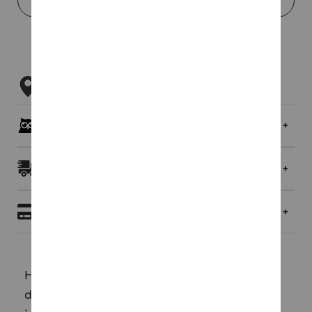
Tarkista myymäläsaatavuus
Pöllöklubilaisille jopa 5 % bonusta
Toimitukset ja palautukset
Maksaminen
Har du undrat över varför bävrar bygger
dammar? Eller hur spindlar väver sina