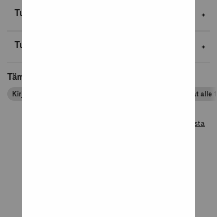
Tuotekuvaus
Tuotetiedot
Tämä tuote kuuluu tuoteryhmiin
Kirjan ystävä -kirjatuotteet
Lahja opettajalle
Lahjat alle 
Lue lisää tuotearvosteluista
Tuotearvostelut
5
Perustuu 1 arvosteluun