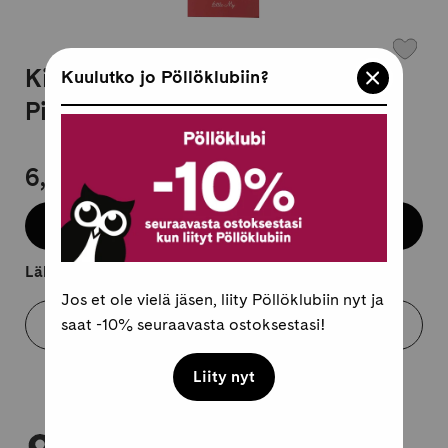
Kirjanmerkki Moomin Characters
Kuulutko jo Pöllöklubiin?
Pikku Myy
6,95 €
Lisää koriin
Lähtee kuljetukseen 2-4 arkipäivässä.
Jos et ole vielä jäsen, liity Pöllöklubiin nyt ja
Varaa myymälästä
saat -10% seuraavasta ostoksestasi!
Liity nyt
Tarkista myymäläsaatavuus