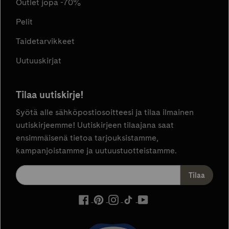
Outlet jopa -70%
Pelit
Taidetarvikkeet
Uutuuskirjat
Tilaa uutiskirje!
Syötä alle sähköpostiosoitteesi ja tilaa ilmainen
uutiskirjeemme! Uutiskirjeen tilaajana saat
ensimmäisenä tietoa tarjouksistamme,
kampanjoistamme ja uutuustuotteistamme.
ulkoinen
ulkoinen
ulkoinen
ulkoinen
ulkoinen
palvelu,
palvelu,
palvelu,
palvelu,
palvelu,
avautuu
avautuu
avautuu
avautuu
avautuu