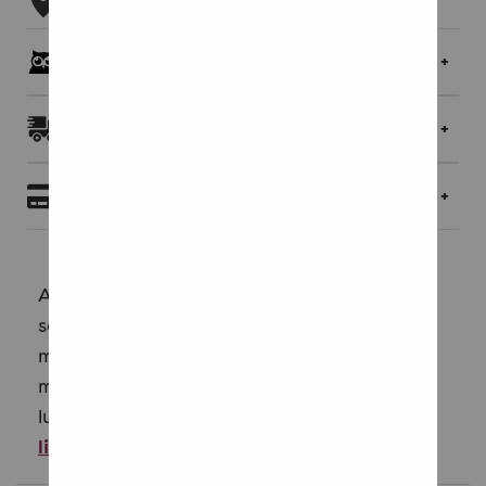
Pöllöklubilaisille jopa 5 % bonusta
Toimitukset ja palautukset
Maksaminen
Ainutlaatuiset muumiteemaiset-kirjanmerkit
sopivat kaikille kirjojen ystäville ja
muumifaneille. Värikkään ja eloisan
muotoilunsa ansiosta ne piristävät
lukukokemustasi. Erinomainen lahjaidea.
Lue
lisää