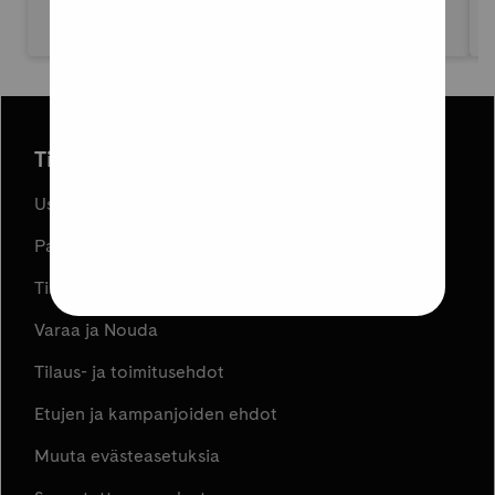
Tilaus ja toimitus
Usein kysyttyä
Palautukset
Tilauksen peruuttaminen
Varaa ja Nouda
Tilaus- ja toimitusehdot
Etujen ja kampanjoiden ehdot
Muuta evästeasetuksia