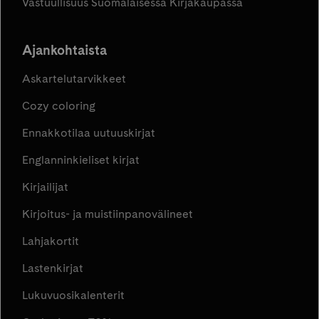
Vastuullisuus Suomalaisessa Kirjakaupassa
Ajankohtaista
Askartelutarvikkeet
Cozy coloring
Ennakkotilaa uutuuskirjat
Englanninkieliset kirjat
Kirjailijat
Kirjoitus- ja muistiinpanovälineet
Lahjakortit
Lastenkirjat
Lukuvuosikalenterit