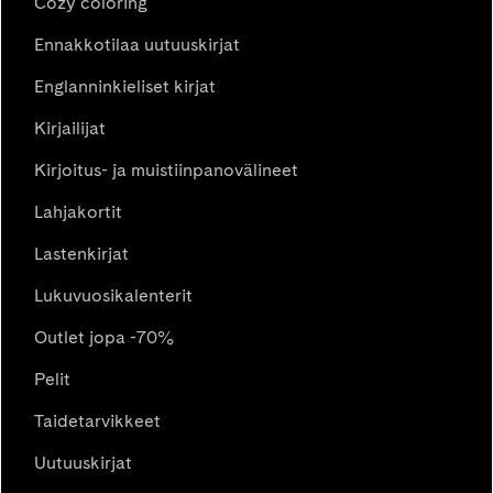
Cozy coloring
Ennakkotilaa uutuuskirjat
Englanninkieliset kirjat
Kirjailijat
Kirjoitus- ja muistiinpanovälineet
Lahjakortit
Lastenkirjat
Lukuvuosikalenterit
Outlet jopa -70%
Pelit
Taidetarvikkeet
Uutuuskirjat