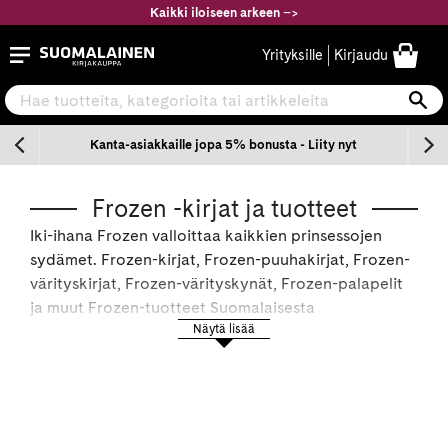
Siirry
Kaikki iloiseen arkeen
–
>
sisältöön
Suomalainen.com
Yrityksille
Kirjaudu
Hae tuotteita, kategorioita tai artikkeleita
Ha
n
Kanta-asiakkaille jopa 5% bonusta - Liity nyt
Frozen -kirjat ja tuotteet
Iki-ihana Frozen valloittaa kaikkien prinsessojen
sydämet. Frozen-kirjat, Frozen-puuhakirjat, Frozen-
värityskirjat, Frozen-värityskynät, Frozen-palapelit
ja muut Frozen-tuotteet Suomalaisesta
Kirjakaupasta!
Näytä lisää