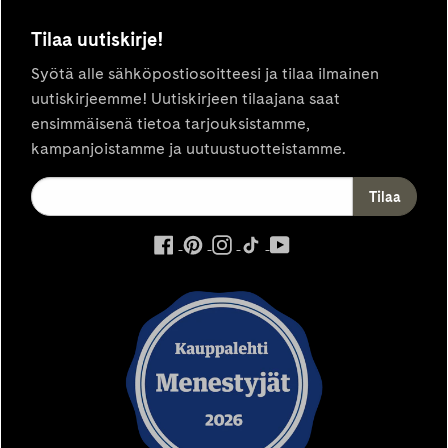
Tilaa uutiskirje!
Syötä alle sähköpostiosoitteesi ja tilaa ilmainen
uutiskirjeemme! Uutiskirjeen tilaajana saat
ensimmäisenä tietoa tarjouksistamme,
kampanjoistamme ja uutuustuotteistamme.
ulkoinen
ulkoinen
ulkoinen
ulkoinen
ulkoinen
palvelu,
palvelu,
palvelu,
palvelu,
palvelu,
avautuu
avautuu
avautuu
avautuu
avautuu
uuteen
uuteen
uuteen
uuteen
uuteen
välilehteen
välilehteen
välilehteen
välilehteen
välilehteen