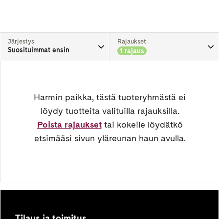
Järjestys
Rajaukset
Suosituimmat ensin
1 rajaus
Harmin paikka, tästä tuoteryhmästä ei
löydy tuotteita valituilla rajauksilla.
Poista rajaukset
tai kokeile löydätkö
etsimääsi sivun yläreunan haun avulla.
Tilaus ja toimitus