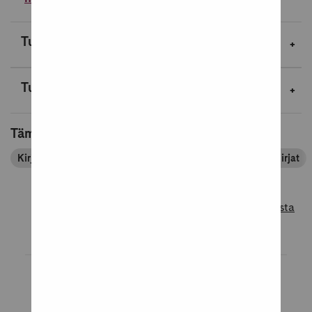
Tuotekuvaus
Tuotetiedot
Tämä tuote kuuluu tuoteryhmiin
Kirjapassin tuoteryhmät
Kirjat
Opiskelu
Oppikirjat
Lue lisää tuotearvosteluista