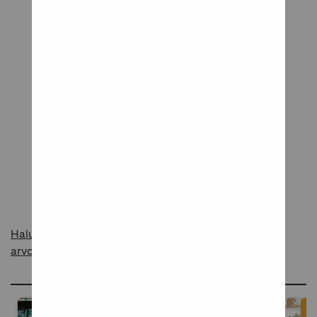
Tuotearvostelut
Tuote odottaa ensimmäistä arvostelua
Kerro meille mielipiteesi tuotteesta!
Kirjoita arvostelu
Haluatko raportoida asiattomasta sisällöstä
arvosteluissa?
Ideoita ja inspiraatiota blogissamme