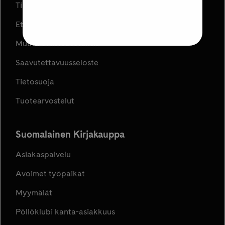
Tilaus- ja toimitusehdot
Etujen ja kampanjoiden ehdot
Muuta evästeasetuksia
Saavutettavuusseloste
Tietosuoja
Tuotearvostelut
Suomalainen Kirjakauppa
Asiakaspalvelu
Avoimet työpaikat
Myymälät
Pöllöklubi kanta-asiakkuus