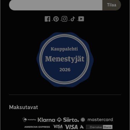
ulkoinen
ulkoinen
ulkoinen
ulkoinen
ulkoinen
palvelu,
palvelu,
palvelu,
palvelu,
palvelu,
avautuu
avautuu
avautuu
avautuu
avautuu
uuteen
uuteen
uuteen
uuteen
uuteen
välilehteen
välilehteen
välilehteen
välilehteen
välilehteen
Maksutavat