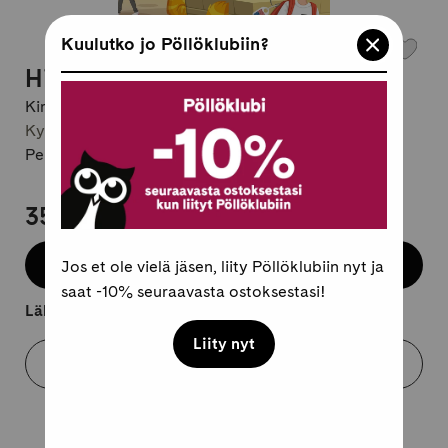
Kuulutko jo Pöllöklubiin?
High five! 1-2 international edition
Kirjailija:
Mari Kalaja / Niina Korpela / Raija Kuja-
Kyyny-Pajula / Jamie Mäkinen / Päivi Pelli-Kouvo
Pehmeäkantinen, englanti
35,95 €
Lisää koriin
Jos et ole vielä jäsen, liity Pöllöklubiin nyt ja
saat -10% seuraavasta ostoksestasi!
Lähtee kuljetukseen 2-4 arkipäivässä.
Liity nyt
Varaa myymälästä