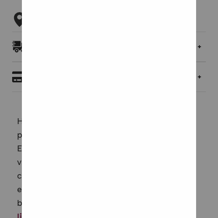
Tarkista myymäläsaatavuus
Toimitukset ja palautukset
Maksaminen
High five! 1-2 pupil's book introduces the
pupil to the English language and culture - in
English, of course! In addition to the
vocabulary, songs, poems and listening
comprehensions, also the instructions to the
exercises are in English.The vocabulary in the
book is connected to the pupils' ever...
Lue
lisää